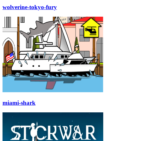
wolverine-tokyo-fury
miami-shark