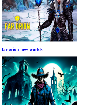
far-orion-new-worlds