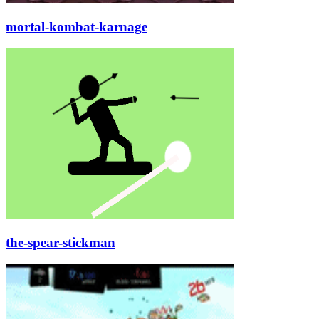
mortal-kombat-karnage
the-spear-stickman