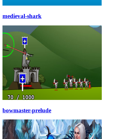
medieval-shark
bowmaster-prelude