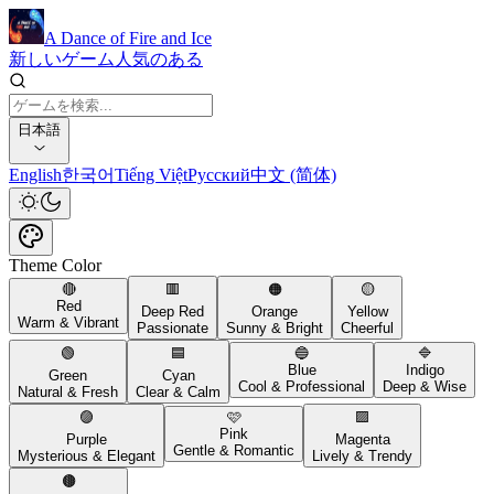
A Dance of Fire and Ice
新しいゲーム
人気のある
日本語
English
한국어
Tiếng Việt
Русский
中文 (简体)
Theme Color
🔴
🟥
🟠
🟡
Red
Deep Red
Orange
Yellow
Warm & Vibrant
Passionate
Sunny & Bright
Cheerful
🟢
🟦
🔵
🔷
Blue
Indigo
Green
Cyan
Cool & Professional
Deep & Wise
Natural & Fresh
Clear & Calm
🟣
🩷
🟪
Pink
Purple
Magenta
Gentle & Romantic
Mysterious & Elegant
Lively & Trendy
🟤