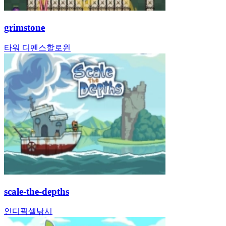
grimstone
타워 디펜스
할로윈
scale-the-depths
인디
픽셀
낚시