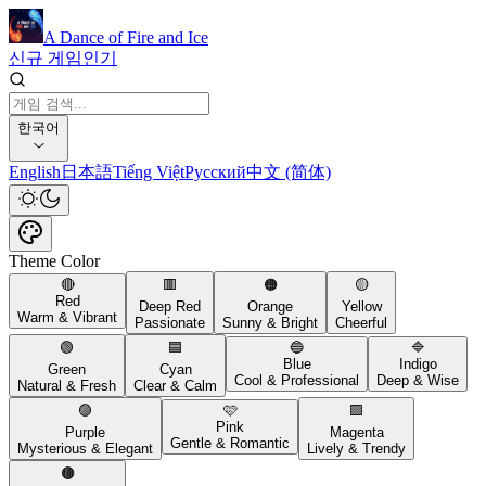
A Dance of Fire and Ice
신규 게임
인기
한국어
English
日本語
Tiếng Việt
Русский
中文 (简体)
Theme Color
🔴
🟥
🟠
🟡
Red
Deep Red
Orange
Yellow
Warm & Vibrant
Passionate
Sunny & Bright
Cheerful
🟢
🟦
🔵
🔷
Blue
Indigo
Green
Cyan
Cool & Professional
Deep & Wise
Natural & Fresh
Clear & Calm
🟣
🩷
🟪
Pink
Purple
Magenta
Gentle & Romantic
Mysterious & Elegant
Lively & Trendy
🟤