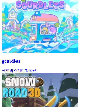
gourdlets
샌드박스
인디
픽셀
+
3