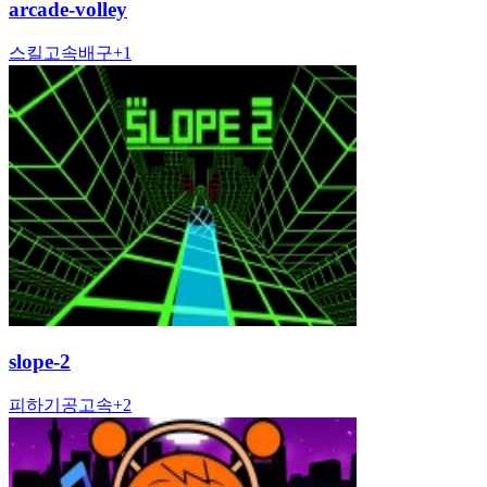
arcade-volley
스킬
고속
배구
+
1
slope-2
피하기
공
고속
+
2