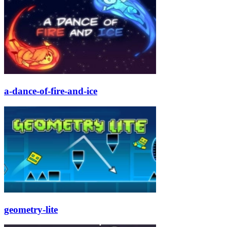
a-dance-of-fire-and-ice
geometry-lite