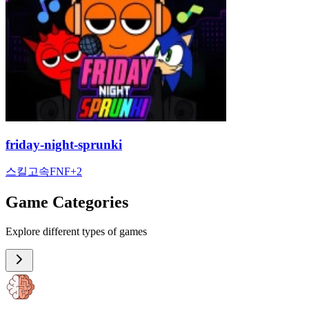
friday-night-sprunki
스킬
고속
FNF
+
2
Game Categories
Explore different types of games