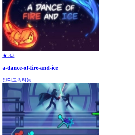
★
3.3
a-dance-of-fire-and-ice
인디
고속
리듬