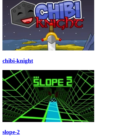
chibi-knight
slope-2