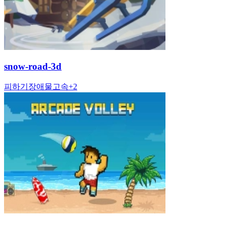
snow-road-3d
피하기
장애물
고속
+
2