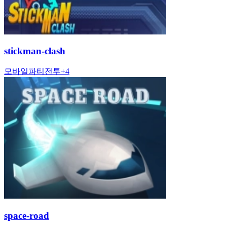
stickman-clash
모바일
파티
전투
+
4
space-road