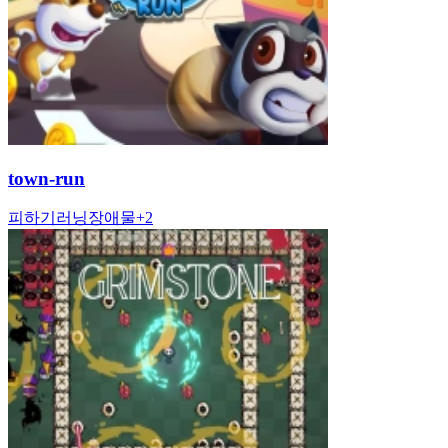
town-run
피하기
러닝
장애물
+
2