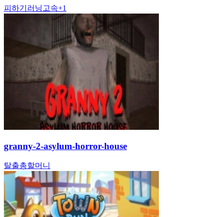
피하기
러닝
고속
+
1
granny-2-asylum-horror-house
탈출
총
할머니