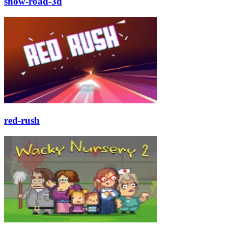
snow-road-3d
red-rush