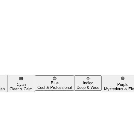
🟦
🔵
🔷
🟣
Blue
Indigo
Cyan
Purple
Cool & Professional
Deep & Wise
esh
Clear & Calm
Mysterious & Ele