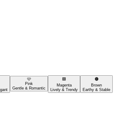
🩷
🟪
🟤
Pink
Magenta
Brown
Gentle & Romantic
gant
Lively & Trendy
Earthy & Stable