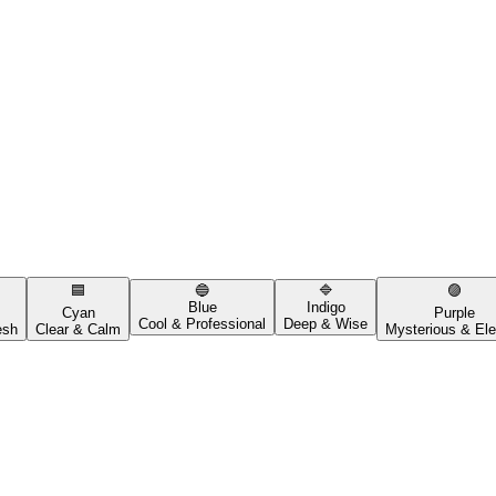
🟦
🔵
🔷
🟣
Blue
Indigo
Cyan
Purple
Cool & Professional
Deep & Wise
esh
Clear & Calm
Mysterious & Ele