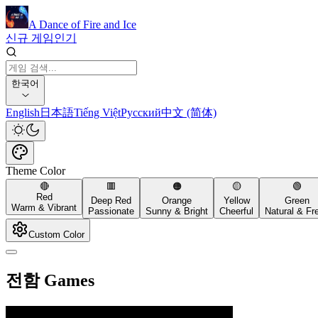
A Dance of Fire and Ice
신규 게임
인기
한국어
English
日本語
Tiếng Việt
Русский
中文 (简体)
Theme Color
🔴
🟥
🟠
🟡
🟢
Red
Deep Red
Orange
Yellow
Green
Warm & Vibrant
Passionate
Sunny & Bright
Cheerful
Natural & Fr
Custom Color
전함 Games