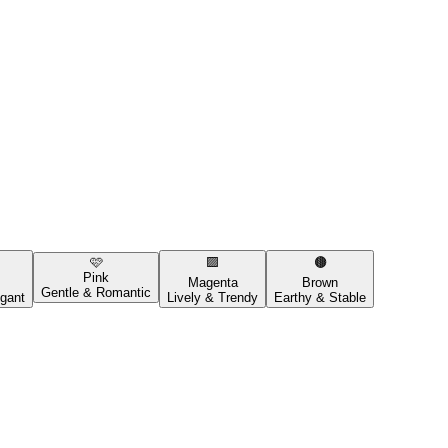
🩷
🟪
🟤
Pink
Magenta
Brown
Gentle & Romantic
gant
Lively & Trendy
Earthy & Stable