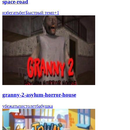
space-road
избегать
бег
Быстрый темп
+
1
granny-2-asylum-horror-house
убежать
пистолет
бабушка