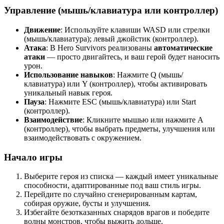
Управление (мышь/клавиатура или контроллер)
Движение
: Используйте клавиши WASD или стрелки
(мышь/клавиатура); левый джойстик (контроллер).
Атака
: В Hero Survivors реализованы
автоматические
атаки
— просто двигайтесь, и ваш герой будет наносить
урон.
Использование навыков
: Нажмите Q (мышь/
клавиатура) или Y (контроллер), чтобы активировать
уникальный навык героя.
Пауза
: Нажмите ESC (мышь/клавиатура) или Start
(контроллер).
Взаимодействие
: Кликните мышью или нажмите A
(контроллер), чтобы выбрать предметы, улучшения или
взаимодействовать с окружением.
Начало игры
Выберите героя из списка — каждый имеет уникальные
способности, адаптированные под ваш стиль игры.
Перейдите по случайно сгенерированным картам,
собирая оружие, бусты и улучшения.
Избегайте безотказанных снарядов врагов и победите
волны монстров, чтобы выжить дольше.