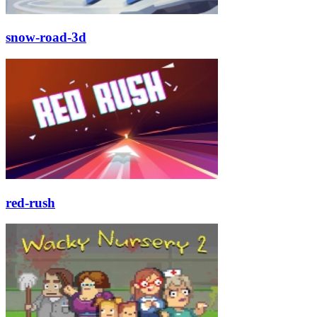
snow-road-3d
red-rush