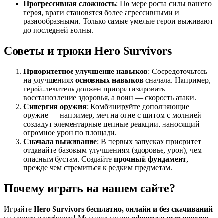
Прогрессивная сложность
: По мере роста силы вашего
героя, враги становятся более агрессивными и
разнообразными. Только самые умелые герои выживают
до последней волны.
Советы и трюки Hero Survivors
Приоритетное улучшение навыков
: Сосредоточьтесь
на улучшениях
основных навыков
сначала. Например,
герой-лечитель должен приоритизировать
восстановление здоровья, а воин — скорость атаки.
Синергия оружия
: Комбинируйте дополняющие
оружие — например, меч на огне с щитом с молнией
создадут элементарные цепные реакции, наносящий
огромное урон по площади.
Сначала выживание
: В первых запусках приоритет
отдавайте базовым улучшениям (здоровье, урон), чем
опасным бустам. Создайте
прочный фундамент
,
прежде чем стремиться к редким предметам.
Почему играть на нашем сайте?
Играйте
Hero Survivors бесплатно, онлайн и без скачиваний
на нашем платформе! Мы предлагаем
официальную версию