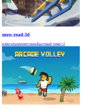
snow-road-3d
избегать
препятствие
Быстрый темп
+
2