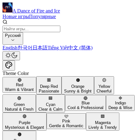
A Dance of Fire and Ice
Новые игры
Популярные
Русский
English
한국어
日本語
Tiếng Việt
中文 (简体)
Theme Color
🔴
🟥
🟠
🟡
Red
Deep Red
Orange
Yellow
Warm & Vibrant
Passionate
Sunny & Bright
Cheerful
🟢
🟦
🔵
🔷
Blue
Indigo
Green
Cyan
Cool & Professional
Deep & Wise
Natural & Fresh
Clear & Calm
🟣
🩷
🟪
Pink
Purple
Magenta
Gentle & Romantic
Mysterious & Elegant
Lively & Trendy
🟤