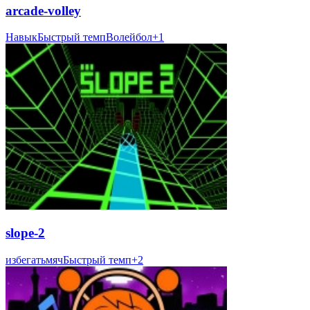
arcade-volley
Навык
Быстрый темп
Волейбол
+
1
slope-2
избегать
мяч
Быстрый темп
+
2