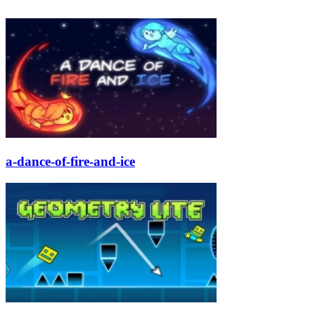
a-dance-of-fire-and-ice