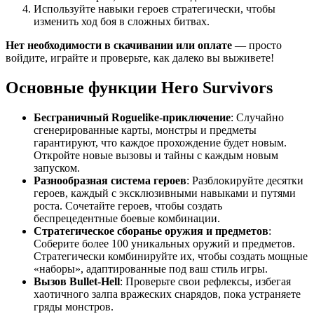
Используйте навыки героев стратегически, чтобы
изменить ход боя в сложных битвах.
Нет необходимости в скачивании или оплате
— просто
войдите, играйте и проверьте, как далеко вы выживете!
Основные функции Hero Survivors
Бесграничный Roguelike-приключение
: Случайно
сгенерированные карты, монстры и предметы
гарантируют, что каждое прохождение будет новым.
Откройте новые вызовы и тайны с каждым новым
запуском.
Разнообразная система героев
: Разблокируйте десятки
героев, каждый с эксклюзивными навыками и путями
роста. Сочетайте героев, чтобы создать
беспрецедентные боевые комбинации.
Стратегическое сборанье оружия и предметов
:
Соберите более 100 уникальных оружий и предметов.
Стратегически комбинируйте их, чтобы создать мощные
«наборы», адаптированные под ваш стиль игры.
Вызов Bullet-Hell
: Проверьте свои рефлексы, избегая
хаотичного залпа вражеских снарядов, пока устраняете
гряды монстров.