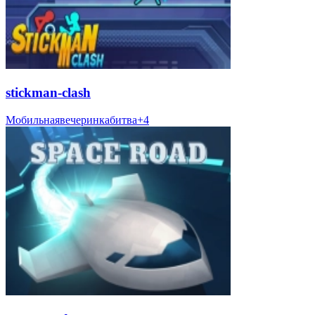
stickman-clash
Мобильная
вечеринка
битва
+
4