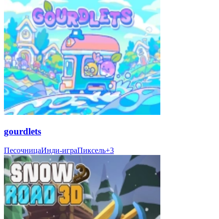
gourdlets
Песочница
Инди-игра
Пиксель
+
3