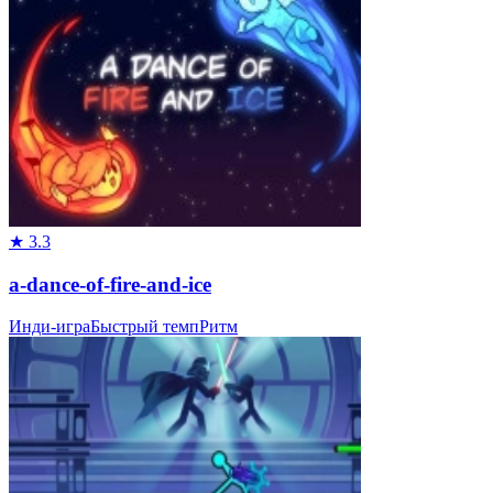
★
3.3
a-dance-of-fire-and-ice
Инди-игра
Быстрый темп
Ритм