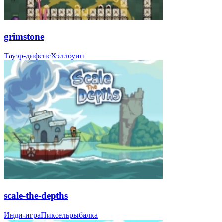
grimstone
Тауэр-дифенс
Хэллоуин
scale-the-depths
Инди-игра
Пиксель
рыбалка