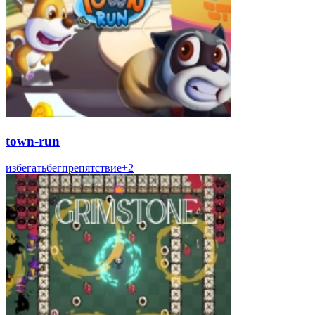
town-run
избегать
бег
препятствие
+
2