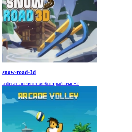
snow-road-3d
избегать
препятствие
Быстрый темп
+
2