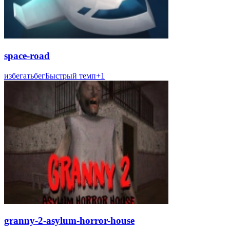
space-road
избегать
бег
Быстрый темп
+
1
granny-2-asylum-horror-house