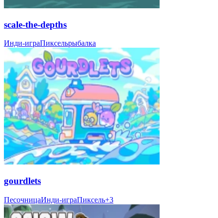
scale-the-depths
Инди-игра
Пиксель
рыбалка
gourdlets
Песочница
Инди-игра
Пиксель
+
3