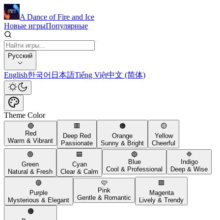
A Dance of Fire and Ice
Новые игры
Популярные
Русский
English
한국어
日本語
Tiếng Việt
中文 (简体)
Theme Color
🔴
🟥
🟠
🟡
Red
Deep Red
Orange
Yellow
Warm & Vibrant
Passionate
Sunny & Bright
Cheerful
🟢
🟦
🔵
🔷
Blue
Indigo
Green
Cyan
Cool & Professional
Deep & Wise
Natural & Fresh
Clear & Calm
🟣
🩷
🟪
Pink
Purple
Magenta
Gentle & Romantic
Mysterious & Elegant
Lively & Trendy
🟤