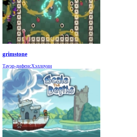
grimstone
Тауэр-дифенс
Хэллоуин