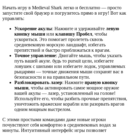
Начать игру в Medieval Shark легко и бесплатно — просто
запустите свой браузер и погрузитесь прямо в игру! Вот как
управлять:
Ускорение акулы
: Нажмите и удерживайте
левую
кнопку мыши
или
клавишу Пробел
, чтобы
ускориться. Это помогает пролететь сквозь
средневековую морскую ландшафт, избегать
препятствий и быстро приближаться к врагам.
Точное управление
: Двигайте мышь, чтобы указать
путь вашей акуле. будь то pursuit цели, избегаете
ловушек с шипами или избегаете лодок, управляемых
рыцарями — точные движения мыши сохранят вас в
безопасности и на правильном пути.
Разблокировать лазер
: Нажмите
правую кнопку
мыши
, чтобы активировать самое мощное оружие
вашей акулы — лазер, установленный на голове!
Используйте его, чтобы разбить прочные препятствия,
уничтожить вражеские корабли или разорвать врагов
одним мощным выстрелом.
С этими простыми командами даже новые игроки
почувствуют себя комфортно в средневековых водах за
минуты. Интуитивный интерфейс игры позволяет