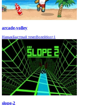
arcade-volley
Навык
Быстрый темп
Волейбол
+
1
slope-2