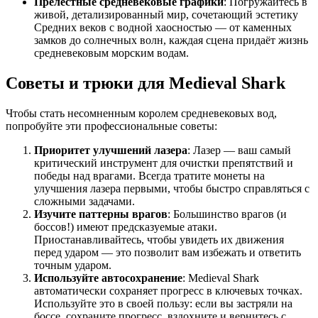
Прелестные средневековые графики
: Погружайтесь в
живой, детализированный мир, сочетающий эстетику
Средних веков с водной хаосностью — от каменных
замков до солнечных волн, каждая сцена придаёт жизнь
средневековым морским водам.
Советы и трюки для Medieval Shark
Чтобы стать несомненным королем средневековых вод,
попробуйте эти профессиональные советы:
Приоритет улучшений лазера
: Лазер — ваш самый
критический инструмент для очистки препятствий и
победы над врагами. Всегда тратите монеты на
улучшения лазера первыми, чтобы быстро справляться с
сложными задачами.
Изучите паттерны врагов
: Большинство врагов (и
боссов!) имеют предсказуемые атаки.
Приостанавливайтесь, чтобы увидеть их движения
перед ударом — это позволит вам избежать и ответить
точным ударом.
Используйте автосохранение
: Medieval Shark
автоматически сохраняет прогресс в ключевых точках.
Используйте это в своей пользу: если вы застряли на
боссе, сохраните прогресс, вздохните и вернитесь с