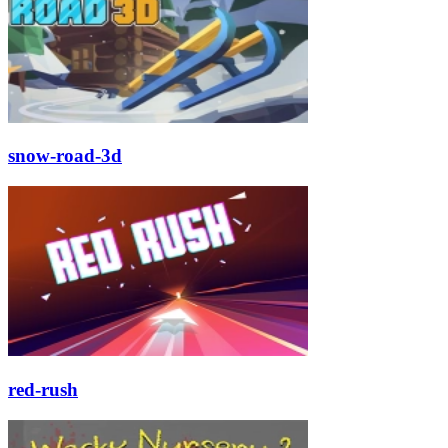
snow-road-3d
red-rush