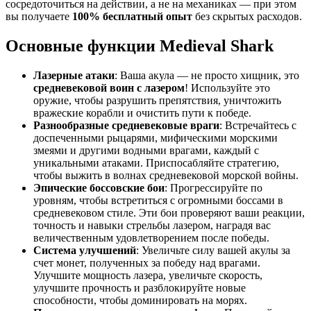
сосредоточиться на действии, а не на механиках — при этом
вы получаете
100% бесплатный опыт
без скрытых расходов.
Основные функции Medieval Shark
Лазерные атаки
: Ваша акула — не просто хищник, это
средневековой воин с лазером
! Используйте это
оружие, чтобы разрушить препятствия, уничтожить
вражеские корабли и очистить пути к победе.
Разнообразные средневековые враги
: Встречайтесь с
доспеченными рыцарями, мифическими морскими
змеями и другими водными врагами, каждый с
уникальными атаками. Приспосабляйте стратегию,
чтобы выжить в волнах средневековой морской войны.
Эпические боссовские бои
: Прогрессируйте по
уровням, чтобы встретиться с огромными боссами в
средневековом стиле. Эти бои проверяют ваши реакции,
точность и навыки стрельбы лазером, наградя вас
величественным удовлетворением после победы.
Система улучшений
: Увеличьте силу вашей акулы за
счет монет, полученных за победу над врагами.
Улучшите мощность лазера, увеличьте скорость,
улучшите прочность и разблокируйте новые
способности, чтобы доминировать на морях.