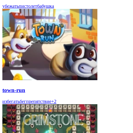
убежать
пистолет
бабушка
town-run
избегать
бег
препятствие
+
2