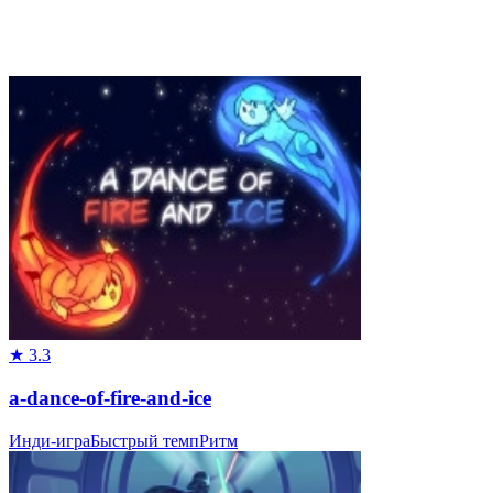
★
3.3
a-dance-of-fire-and-ice
Инди-игра
Быстрый темп
Ритм