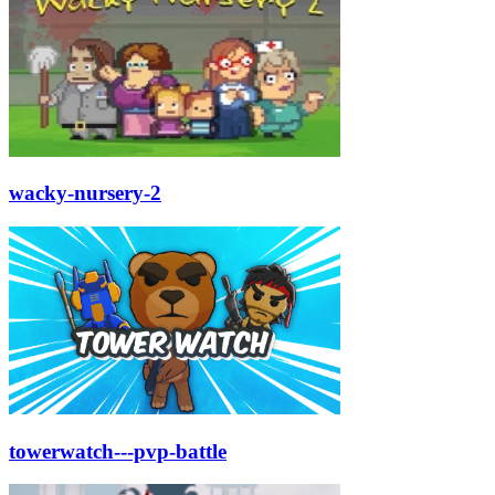
wacky-nursery-2
towerwatch---pvp-battle