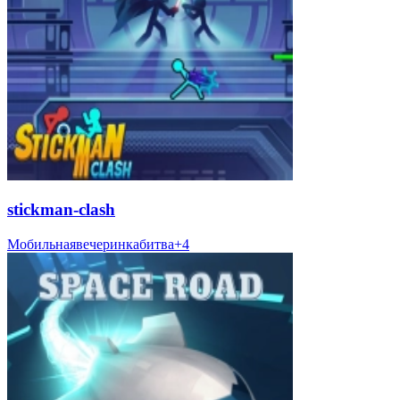
stickman-clash
Мобильная
вечеринка
битва
+
4