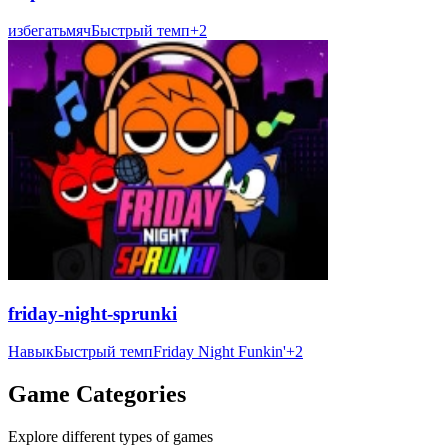
избегать
мяч
Быстрый темп
+
2
friday-night-sprunki
Навык
Быстрый темп
Friday Night Funkin'
+
2
Game Categories
Explore different types of games