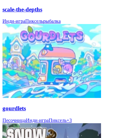
scale-the-depths
Инди-игра
Пиксель
рыбалка
gourdlets
Песочница
Инди-игра
Пиксель
+
3