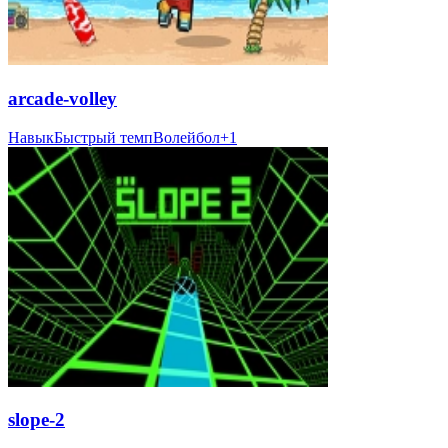
arcade-volley
Навык
Быстрый темп
Волейбол
+
1
slope-2