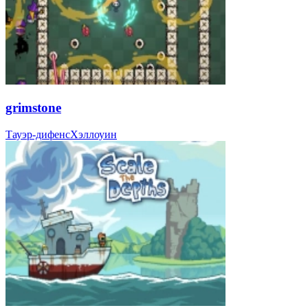
grimstone
Тауэр-дифенс
Хэллоуин