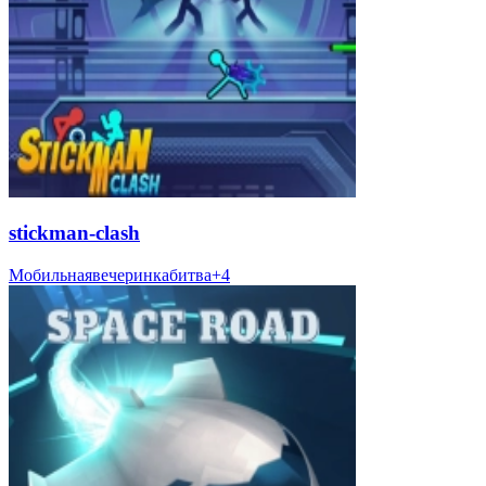
stickman-clash
Мобильная
вечеринка
битва
+
4