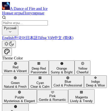
A Dance of Fire and Ice
Новые игры
Популярные
Русский
English
한국어
日本語
Tiếng Việt
中文 (简体)
Theme Color
🔴
🟥
🟠
🟡
Red
Deep Red
Orange
Yellow
Warm & Vibrant
Passionate
Sunny & Bright
Cheerful
🟢
🟦
🔵
🔷
Blue
Indigo
Green
Cyan
Cool & Professional
Deep & Wise
Natural & Fresh
Clear & Calm
🟣
🩷
🟪
Pink
Purple
Magenta
Gentle & Romantic
Mysterious & Elegant
Lively & Trendy
🟤