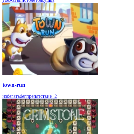
убежать
пистолет
бабушка
town-run
избегать
бег
препятствие
+
2