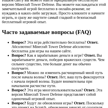
Нашем сайту вы можете найти официальную бесплатную
версию Minecraft Tower Defense. Вы можете наслаждаться этой
замечательной игрой бесплатно в онлайн-режиме, не
нуждаясь в каких-либо загрузках. Просто кликните и начните
играть, и сразу же ощутите самый гладкий и безопасный
бесплатный игровой опыт.
Часто задаваемые вопросы (FAQ)
Вопрос?
Эта игра действительно бесплатна?
Ответ.
Абсолютно! Minecraft Tower Defense абсолютно
бесплатна для игры на нашем сайте.
Вопрос?
Как я зарабатываю деньги в игре?
Ответ.
Вы
зарабатываете деньги, победив вражеских существ. Чем
сильнее существо, тем больше денег вы обычно
получаете.
Вопрос?
Можно ли изменить расчищенный мной путь
после начала волны?
Ответ.
Нет, ваш путь фиксируется
с начала первой волны. Будьте внимательны при
начальном расчистке пути.
Вопрос?
Эта игра многопользовательская?
Ответ.
Эта
версия Minecraft Tower Defense представляет собой
одиночный игровой опыт.
Вопрос?
Будут ли обновления игры?
Ответ.
Поскольку
это проект на Scratch, обновления зависят от создателя.