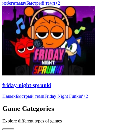
избегать
мяч
Быстрый темп
+
2
friday-night-sprunki
Навык
Быстрый темп
Friday Night Funkin'
+
2
Game Categories
Explore different types of games