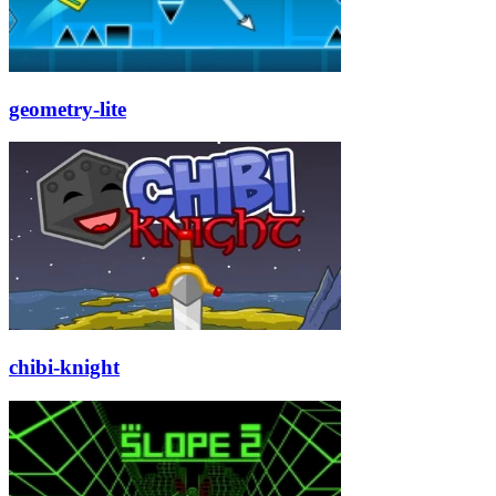
geometry-lite
chibi-knight