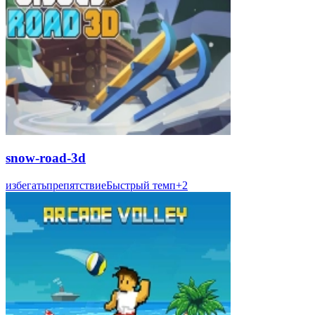
snow-road-3d
избегать
препятствие
Быстрый темп
+
2