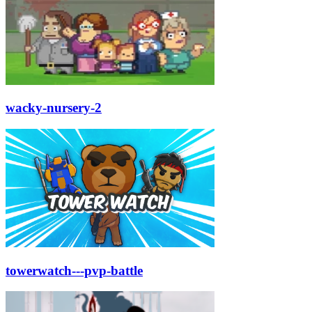
wacky-nursery-2
towerwatch---pvp-battle