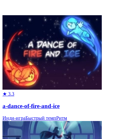
★
3.3
a-dance-of-fire-and-ice
Инди-игра
Быстрый темп
Ритм