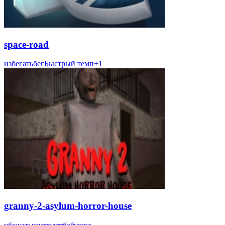
space-road
избегать
бег
Быстрый темп
+
1
granny-2-asylum-horror-house