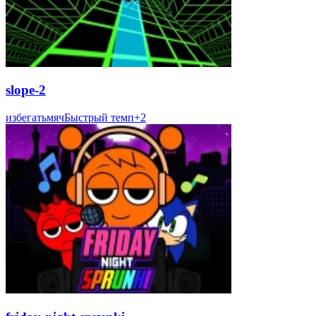
slope-2
избегать
мяч
Быстрый темп
+
2