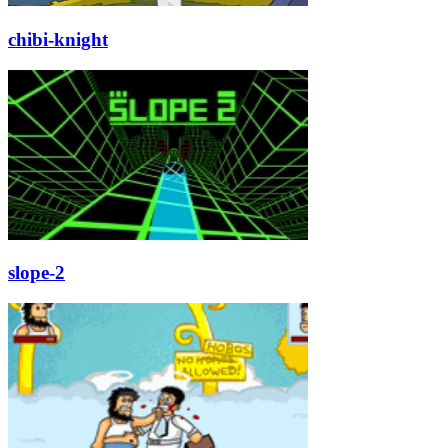
chibi-knight
slope-2