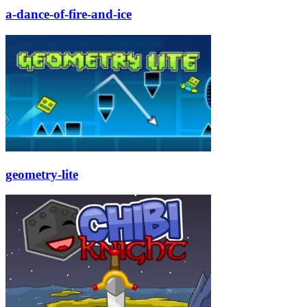
a-dance-of-fire-and-ice
geometry-lite