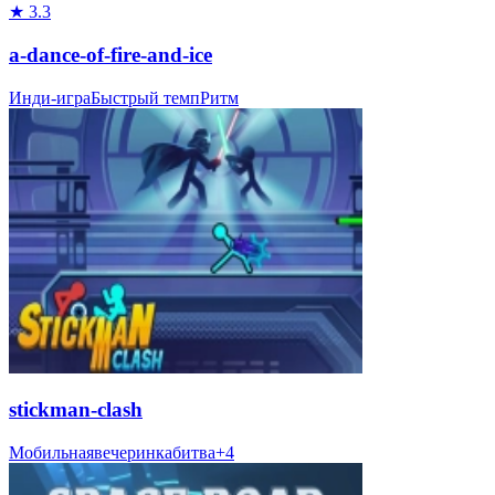
★
3.3
a-dance-of-fire-and-ice
Инди-игра
Быстрый темп
Ритм
stickman-clash
Мобильная
вечеринка
битва
+
4