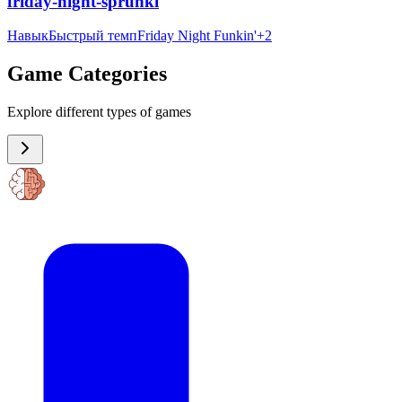
friday-night-sprunki
Навык
Быстрый темп
Friday Night Funkin'
+
2
Game Categories
Explore different types of games