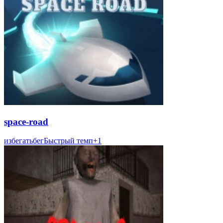
space-road
избегать
бег
Быстрый темп
+
1