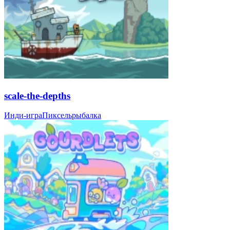
scale-the-depths
Инди-игра
Пиксель
рыбалка