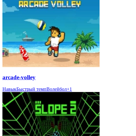
arcade-volley
Навык
Быстрый темп
Волейбол
+
1