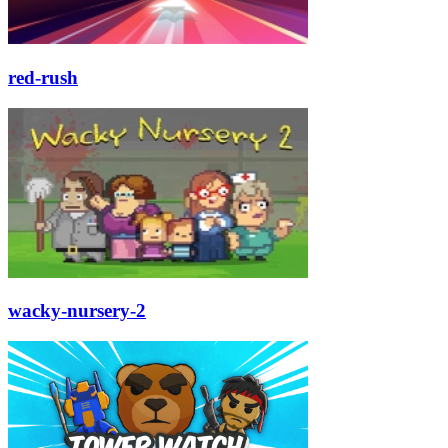
red-rush
wacky-nursery-2