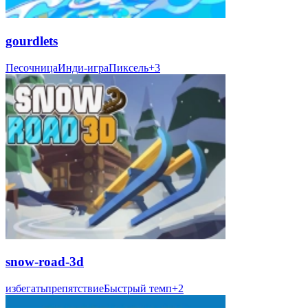
gourdlets
Песочница
Инди-игра
Пиксель
+
3
snow-road-3d
избегать
препятствие
Быстрый темп
+
2