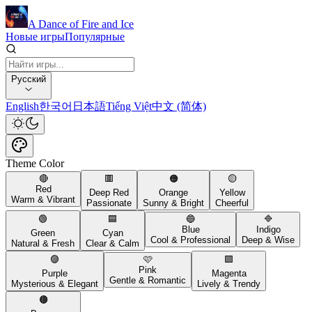
A Dance of Fire and Ice
Новые игры
Популярные
Русский
English
한국어
日本語
Tiếng Việt
中文 (简体)
Theme Color
🔴
🟥
🟠
🟡
Red
Deep Red
Orange
Yellow
Warm & Vibrant
Passionate
Sunny & Bright
Cheerful
🟢
🟦
🔵
🔷
Blue
Indigo
Green
Cyan
Cool & Professional
Deep & Wise
Natural & Fresh
Clear & Calm
🟣
🩷
🟪
Pink
Purple
Magenta
Gentle & Romantic
Mysterious & Elegant
Lively & Trendy
🟤