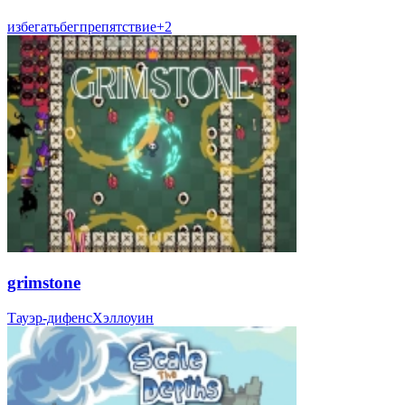
избегать
бег
препятствие
+
2
grimstone
Тауэр-дифенс
Хэллоуин