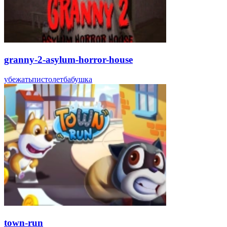
granny-2-asylum-horror-house
убежать
пистолет
бабушка
town-run