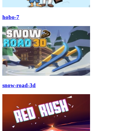
hobo-7
snow-road-3d