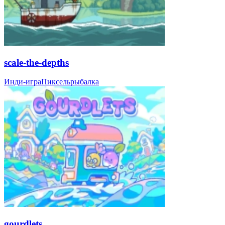
scale-the-depths
Инди-игра
Пиксель
рыбалка
gourdlets