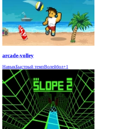
arcade-volley
Навык
Быстрый темп
Волейбол
+
1