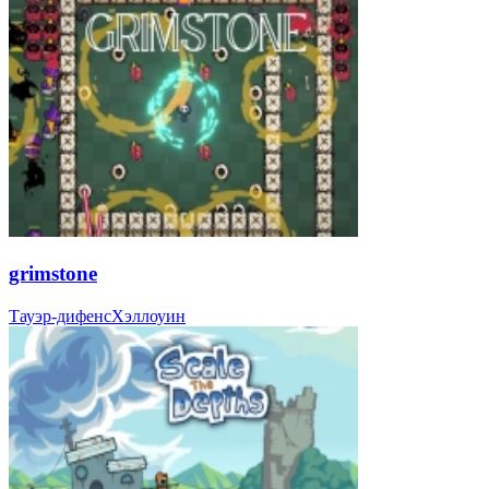
grimstone
Тауэр-дифенс
Хэллоуин