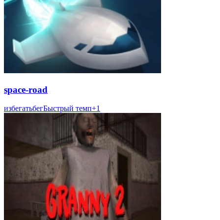
space-road
избегать
бег
Быстрый темп
+
1