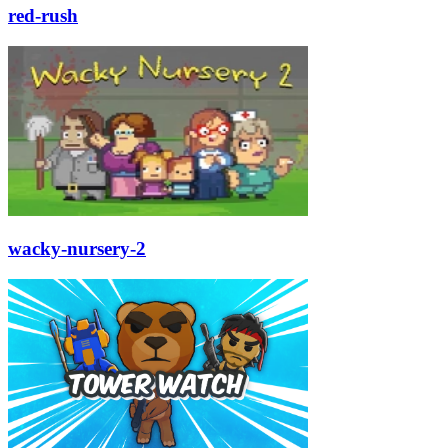
red-rush
wacky-nursery-2