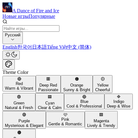
A Dance of Fire and Ice
Новые игры
Популярные
Русский
English
한국어
日本語
Tiếng Việt
中文 (简体)
Theme Color
🔴
🟥
🟠
🟡
Red
Deep Red
Orange
Yellow
Warm & Vibrant
Passionate
Sunny & Bright
Cheerful
🟢
🟦
🔵
🔷
Blue
Indigo
Green
Cyan
Cool & Professional
Deep & Wise
Natural & Fresh
Clear & Calm
🟣
🩷
🟪
Pink
Purple
Magenta
Gentle & Romantic
Mysterious & Elegant
Lively & Trendy
🟤