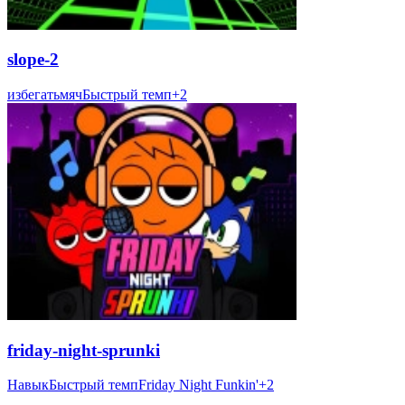
slope-2
избегать
мяч
Быстрый темп
+
2
friday-night-sprunki
Навык
Быстрый темп
Friday Night Funkin'
+
2