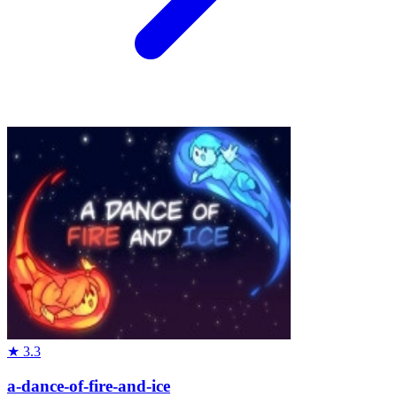
★
3.3
a-dance-of-fire-and-ice