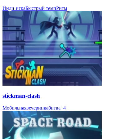
Инди-игра
Быстрый темп
Ритм
stickman-clash
Мобильная
вечеринка
битва
+
4