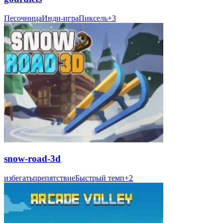
Песочница
Инди-игра
Пиксель
+
3
snow-road-3d
избегать
препятствие
Быстрый темп
+
2