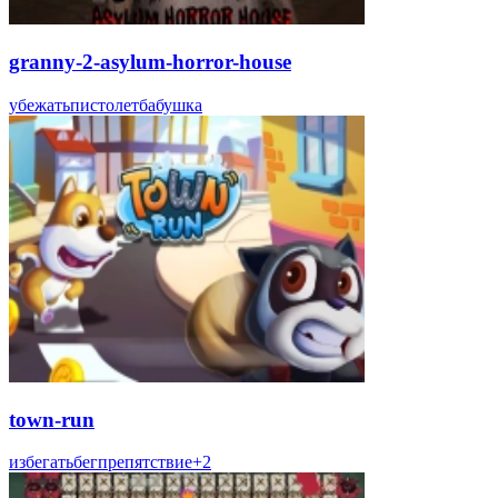
granny-2-asylum-horror-house
убежать
пистолет
бабушка
town-run
избегать
бег
препятствие
+
2