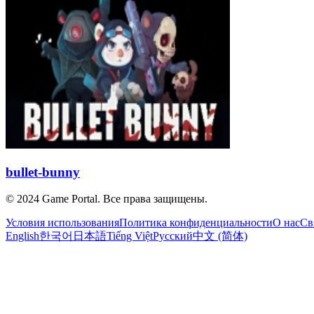
bullet-bunny
© 2024 Game Portal. Все права защищены.
Условия использования
Политика конфиденциальности
О нас
Св
English
한국어
日本語
Tiếng Việt
Русский
中文 (简体)