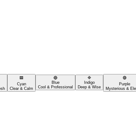
🟦
🔵
🔷
🟣
Blue
Indigo
Cyan
Purple
Cool & Professional
Deep & Wise
esh
Clear & Calm
Mysterious & Ele