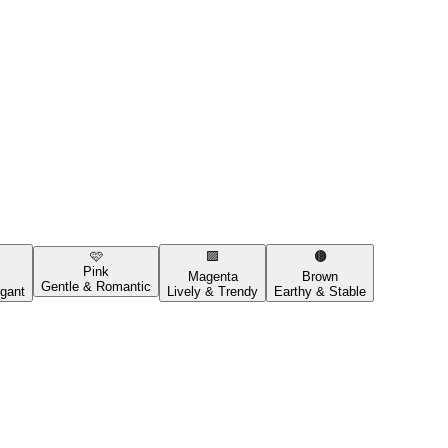
🩷
🟪
🟤
Pink
Magenta
Brown
Gentle & Romantic
gant
Lively & Trendy
Earthy & Stable