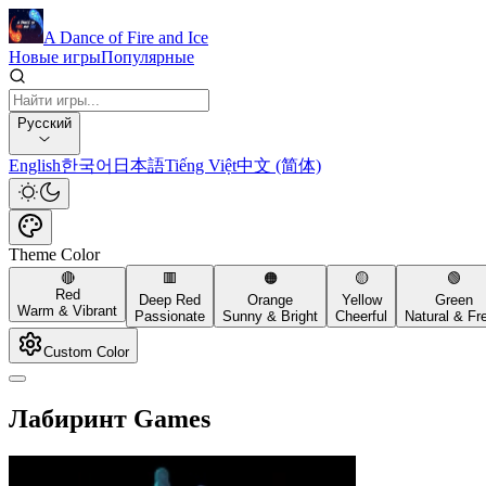
A Dance of Fire and Ice
Новые игры
Популярные
Русский
English
한국어
日本語
Tiếng Việt
中文 (简体)
Theme Color
🔴
🟥
🟠
🟡
🟢
Red
Deep Red
Orange
Yellow
Green
Warm & Vibrant
Passionate
Sunny & Bright
Cheerful
Natural & Fr
Custom Color
Лабиринт Games