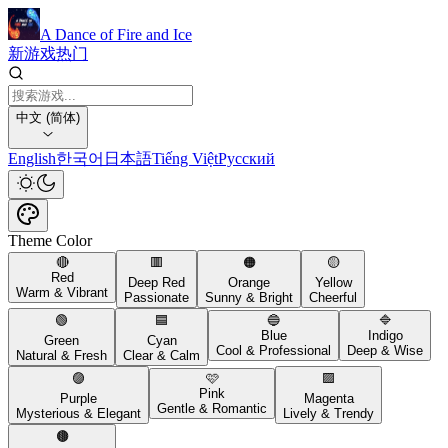
A Dance of Fire and Ice
新游戏
热门
中文 (简体)
English
한국어
日本語
Tiếng Việt
Русский
Theme Color
🔴
🟥
🟠
🟡
Red
Deep Red
Orange
Yellow
Warm & Vibrant
Passionate
Sunny & Bright
Cheerful
🟢
🟦
🔵
🔷
Blue
Indigo
Green
Cyan
Cool & Professional
Deep & Wise
Natural & Fresh
Clear & Calm
🟣
🩷
🟪
Pink
Purple
Magenta
Gentle & Romantic
Mysterious & Elegant
Lively & Trendy
🟤