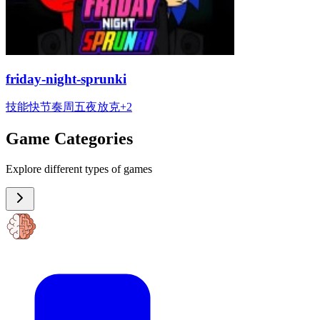
friday-night-sprunki
技能
快节奏
周五夜放克
+
2
Game Categories
Explore different types of games