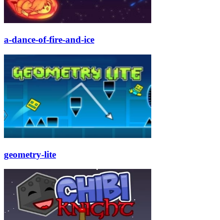
a-dance-of-fire-and-ice
geometry-lite