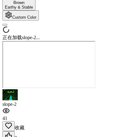
Brown
Earthy & Stable
Custom Color
正在加载slope-2...
slope-2
41
收藏