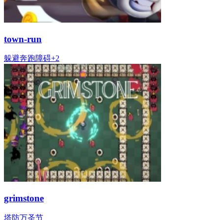
town-run
躲避
奔跑
障碍
+
2
grimstone
塔防
万圣节