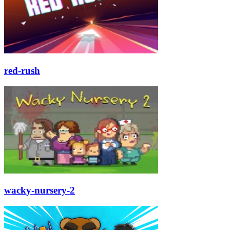
red-rush
wacky-nursery-2