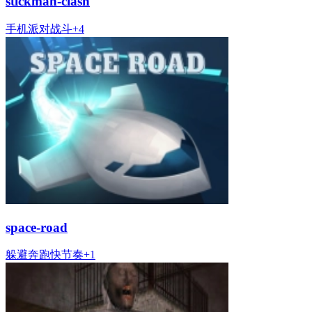
stickman-clash
手机
派对
战斗
+
4
space-road
躲避
奔跑
快节奏
+
1