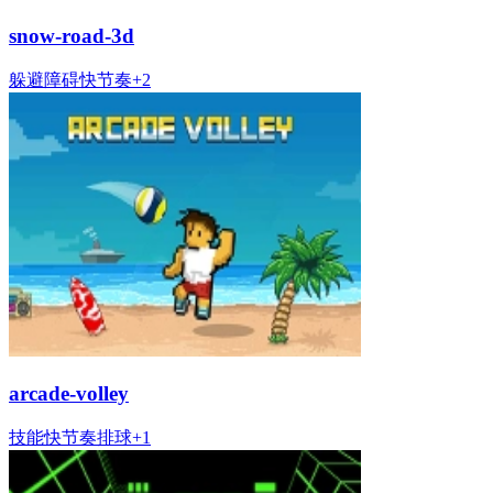
snow-road-3d
躲避
障碍
快节奏
+
2
arcade-volley
技能
快节奏
排球
+
1