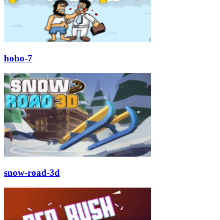
hobo-7
snow-road-3d