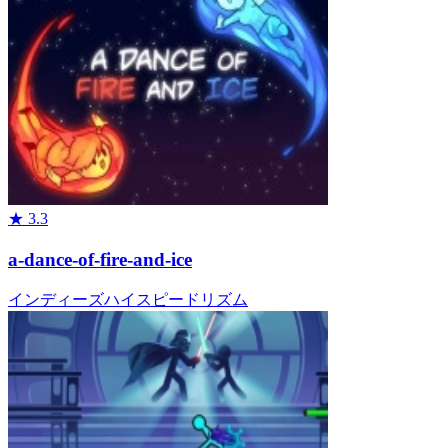
★
3.3
a-dance-of-fire-and-ice
インディーズ
ハイスピード
リズム