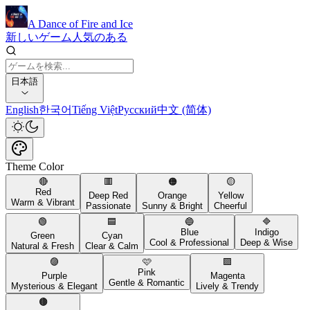
A Dance of Fire and Ice
新しいゲーム
人気のある
日本語
English
한국어
Tiếng Việt
Русский
中文 (简体)
Theme Color
🔴
🟥
🟠
🟡
Red
Deep Red
Orange
Yellow
Warm & Vibrant
Passionate
Sunny & Bright
Cheerful
🟢
🟦
🔵
🔷
Blue
Indigo
Green
Cyan
Cool & Professional
Deep & Wise
Natural & Fresh
Clear & Calm
🟣
🩷
🟪
Pink
Purple
Magenta
Gentle & Romantic
Mysterious & Elegant
Lively & Trendy
🟤