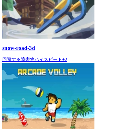
snow-road-3d
回避する
障害物
ハイスピード
+
2