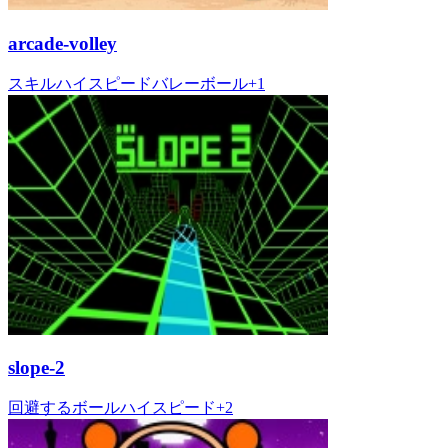
arcade-volley
スキル
ハイスピード
バレーボール
+
1
slope-2
回避する
ボール
ハイスピード
+
2