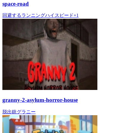
space-road
回避する
ランニング
ハイスピード
+
1
granny-2-asylum-horror-house
脱出
銃
グラニー