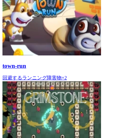
town-run
回避する
ランニング
障害物
+
2