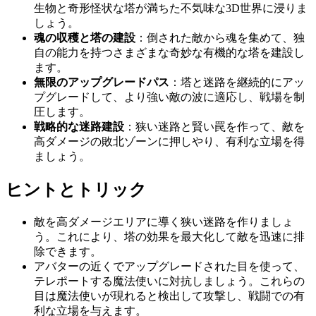
生物と奇形怪状な塔が満ちた不気味な3D世界に浸りま
しょう。
魂の収穫と塔の建設
：倒された敵から魂を集めて、独
自の能力を持つさまざまな奇妙な有機的な塔を建設し
ます。
無限のアップグレードパス
：塔と迷路を継続的にアッ
プグレードして、より強い敵の波に適応し、戦場を制
圧します。
戦略的な迷路建設
：狭い迷路と賢い罠を作って、敵を
高ダメージの敗北ゾーンに押しやり、有利な立場を得
ましょう。
ヒントとトリック
敵を高ダメージエリアに導く狭い迷路を作りましょ
う。これにより、塔の効果を最大化して敵を迅速に排
除できます。
アバターの近くでアップグレードされた目を使って、
テレポートする魔法使いに対抗しましょう。これらの
目は魔法使いが現れると検出して攻撃し、戦闘での有
利な立場を与えます。