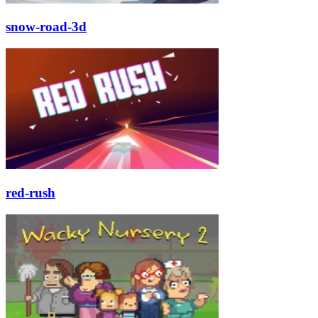
snow-road-3d
red-rush