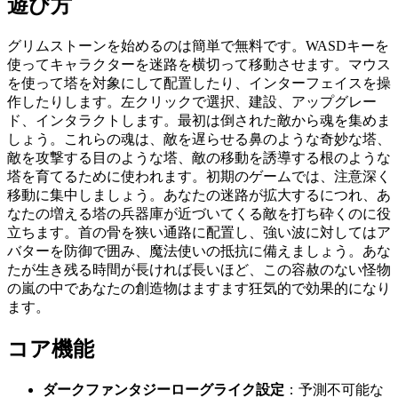
遊び方
グリムストーンを始めるのは簡単で無料です。WASDキーを
使ってキャラクターを迷路を横切って移動させます。マウス
を使って塔を対象にして配置したり、インターフェイスを操
作したりします。左クリックで選択、建設、アップグレー
ド、インタラクトします。最初は倒された敵から魂を集めま
しょう。これらの魂は、敵を遅らせる鼻のような奇妙な塔、
敵を攻撃する目のような塔、敵の移動を誘導する根のような
塔を育てるために使われます。初期のゲームでは、注意深く
移動に集中しましょう。あなたの迷路が拡大するにつれ、あ
なたの増える塔の兵器庫が近づいてくる敵を打ち砕くのに役
立ちます。首の骨を狭い通路に配置し、強い波に対してはア
バターを防御で囲み、魔法使いの抵抗に備えましょう。あな
たが生き残る時間が長ければ長いほど、この容赦のない怪物
の嵐の中であなたの創造物はますます狂気的で効果的になり
ます。
コア機能
ダークファンタジーローグライク設定
：予測不可能な