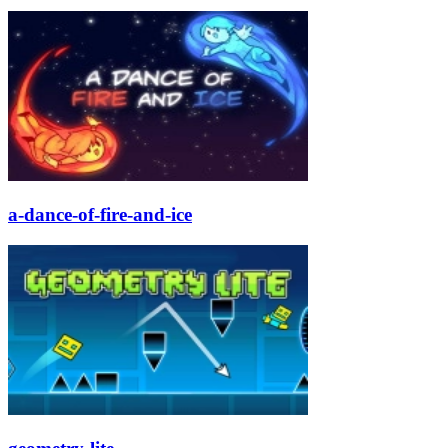
a-dance-of-fire-and-ice