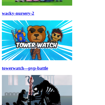
wacky-nursery-2
towerwatch---pvp-battle