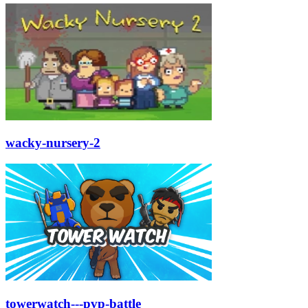
wacky-nursery-2
towerwatch---pvp-battle