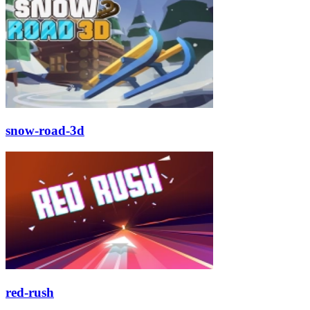
snow-road-3d
red-rush