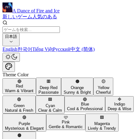
A Dance of Fire and Ice
新しいゲーム
人気のある
日本語
English
한국어
Tiếng Việt
Русский
中文 (简体)
Theme Color
🔴
🟥
🟠
🟡
Red
Deep Red
Orange
Yellow
Warm & Vibrant
Passionate
Sunny & Bright
Cheerful
🟢
🟦
🔵
🔷
Blue
Indigo
Green
Cyan
Cool & Professional
Deep & Wise
Natural & Fresh
Clear & Calm
🟣
🩷
🟪
Pink
Purple
Magenta
Gentle & Romantic
Mysterious & Elegant
Lively & Trendy
🟤