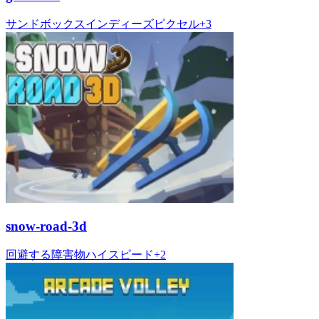
サンドボックス
インディーズ
ピクセル
+
3
snow-road-3d
回避する
障害物
ハイスピード
+
2