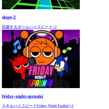
slope-2
回避する
ボール
ハイスピード
+
2
friday-night-sprunki
スキル
ハイスピード
Friday Night Funkin'
+
2