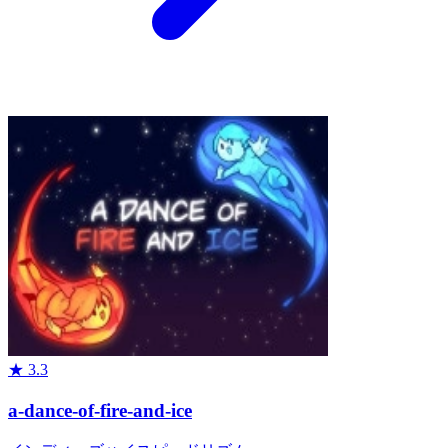
★
3.3
a-dance-of-fire-and-ice