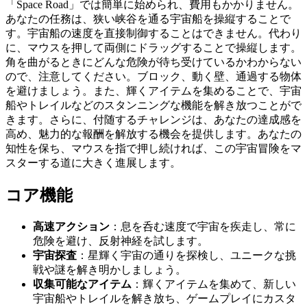
「Space Road」では簡単に始められ、費用もかかりません。
あなたの任務は、狭い峡谷を通る宇宙船を操縦することで
す。宇宙船の速度を直接制御することはできません。代わり
に、マウスを押して両側にドラッグすることで操縦します。
角を曲がるときにどんな危険が待ち受けているかわからない
ので、注意してください。ブロック、動く壁、通過する物体
を避けましょう。また、輝くアイテムを集めることで、宇宙
船やトレイルなどのスタンニングな機能を解き放つことがで
きます。さらに、付随するチャレンジは、あなたの達成感を
高め、魅力的な報酬を解放する機会を提供します。あなたの
知性を保ち、マウスを指で押し続ければ、この宇宙冒険をマ
スターする道に大きく進展します。
コア機能
高速アクション
：息を呑む速度で宇宙を疾走し、常に
危険を避け、反射神経を試します。
宇宙探査
：星輝く宇宙の通りを探検し、ユニークな挑
戦や謎を解き明かしましょう。
収集可能なアイテム
：輝くアイテムを集めて、新しい
宇宙船やトレイルを解き放ち、ゲームプレイにカスタ