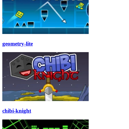
geometry-lite
chibi-knight