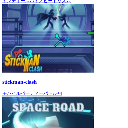
インディーズ
ハイスピード
リズム
stickman-clash
モバイル
パーティー
バトル
+
4