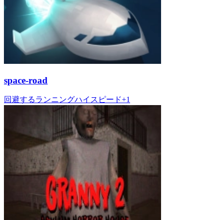
space-road
回避する
ランニング
ハイスピード
+
1