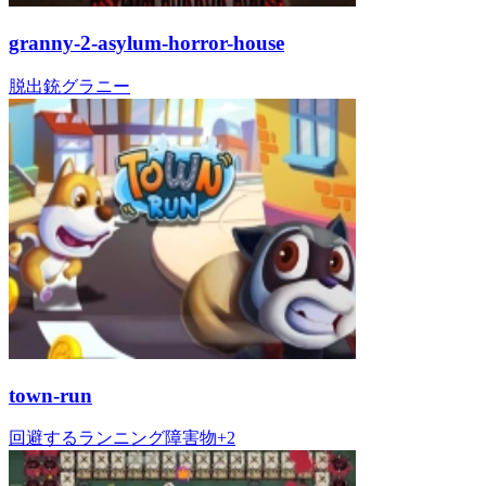
granny-2-asylum-horror-house
脱出
銃
グラニー
town-run
回避する
ランニング
障害物
+
2