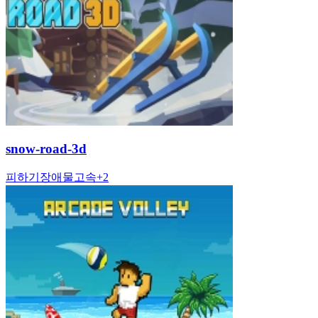
snow-road-3d
피하기
장애물
고속
+
2