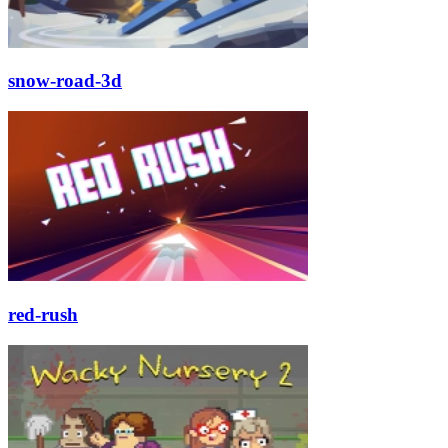
snow-road-3d
red-rush