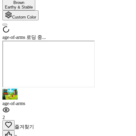
Brown
Earthy & Stable
Custom Color
age-of-arms 로딩 중...
age-of-arms
2
즐겨찾기