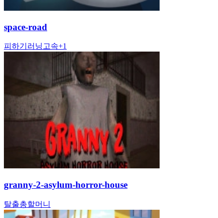
space-road
피하기
러닝
고속
+
1
granny-2-asylum-horror-house
탈출
총
할머니