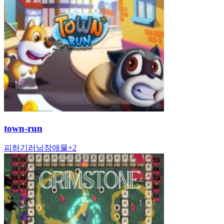
town-run
피하기
러닝
장애물
+
2