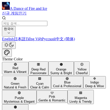
A Dance of Fire and Ice
신규 게임
인기
한국어
English
日本語
Tiếng Việt
Русский
中文 (简体)
Theme Color
🔴
🟥
🟠
🟡
Red
Deep Red
Orange
Yellow
Warm & Vibrant
Passionate
Sunny & Bright
Cheerful
🟢
🟦
🔵
🔷
Blue
Indigo
Green
Cyan
Cool & Professional
Deep & Wise
Natural & Fresh
Clear & Calm
🟣
🩷
🟪
Pink
Purple
Magenta
Gentle & Romantic
Mysterious & Elegant
Lively & Trendy
🟤