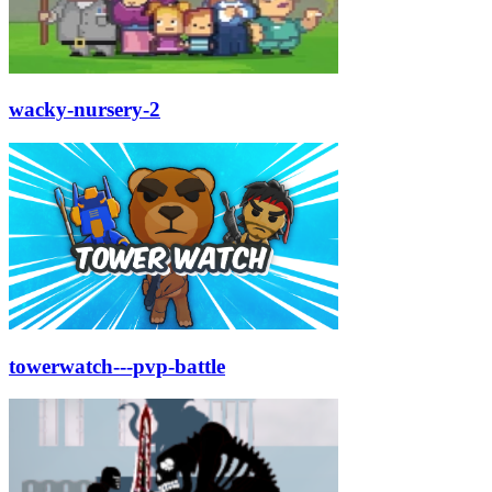
wacky-nursery-2
towerwatch---pvp-battle