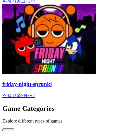
피하기
공
고속
+
2
friday-night-sprunki
스킬
고속
FNF
+
2
Game Categories
Explore different types of games