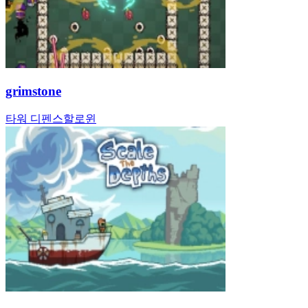
grimstone
타워 디펜스
할로윈