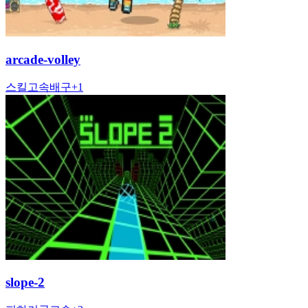
arcade-volley
스킬
고속
배구
+
1
slope-2