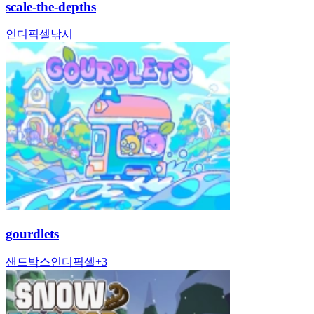
scale-the-depths
인디
픽셀
낚시
gourdlets
샌드박스
인디
픽셀
+
3