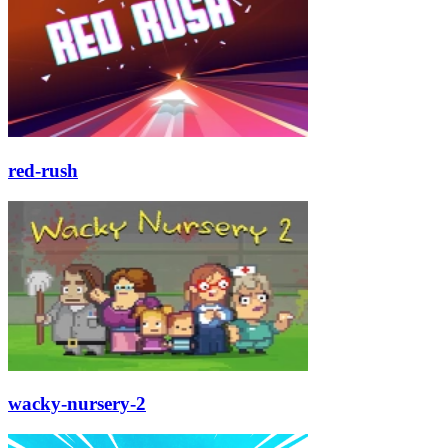
red-rush
wacky-nursery-2