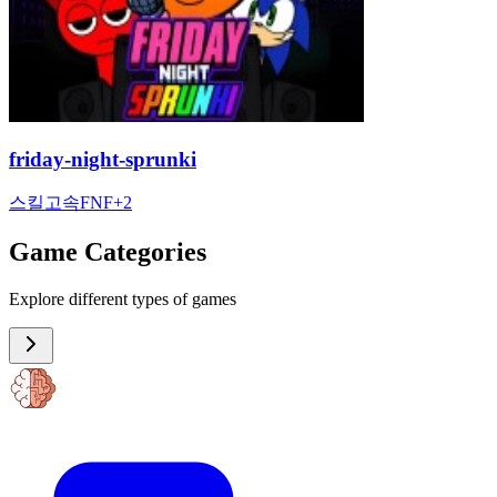
friday-night-sprunki
스킬
고속
FNF
+
2
Game Categories
Explore different types of games