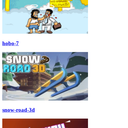
hobo-7
snow-road-3d