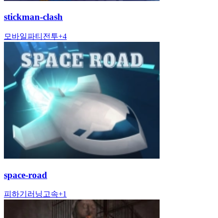
stickman-clash
모바일
파티
전투
+
4
space-road
피하기
러닝
고속
+
1