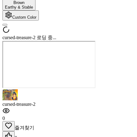
Brown
Earthy & Stable
Custom Color
cursed-treasure-2 로딩 중...
cursed-treasure-2
0
즐겨찾기