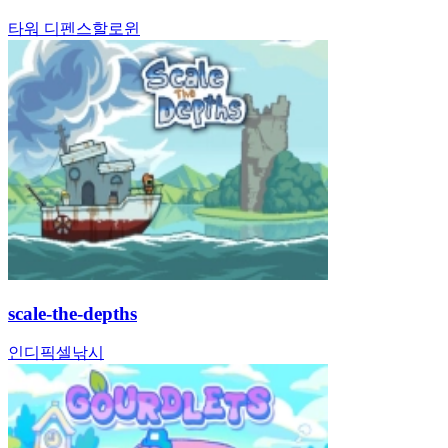
타워 디펜스
할로윈
scale-the-depths
인디
픽셀
낚시