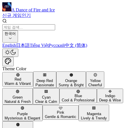
A Dance of Fire and Ice
신규 게임
인기
한국어
English
日本語
Tiếng Việt
Русский
中文 (简体)
Theme Color
🔴
🟥
🟠
🟡
Red
Deep Red
Orange
Yellow
Warm & Vibrant
Passionate
Sunny & Bright
Cheerful
🟢
🟦
🔵
🔷
Blue
Indigo
Green
Cyan
Cool & Professional
Deep & Wise
Natural & Fresh
Clear & Calm
🟣
🩷
🟪
Pink
Purple
Magenta
Gentle & Romantic
Mysterious & Elegant
Lively & Trendy
🟤