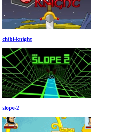
chibi-knight
slope-2