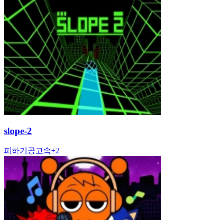
slope-2
피하기
공
고속
+
2