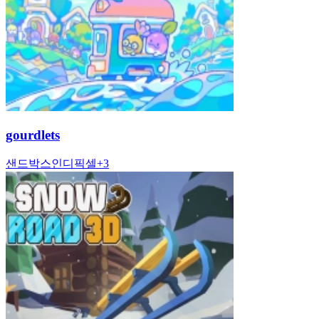
gourdlets
샌드박스
인디
픽셀
+
3