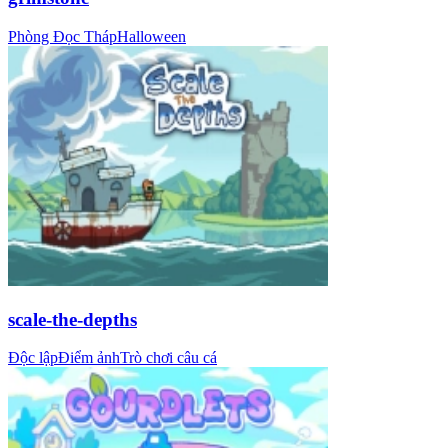
Phòng Đọc Tháp
Halloween
scale-the-depths
Độc lập
Điểm ảnh
Trò chơi câu cá