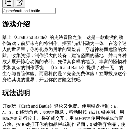
游戏介绍
踏上《Craft and Battle》的史诗冒险之旅，这是一款刺激的动
作游戏，前所未有的将制作、探索与战斗融为一体！在这个迷
人的世界里，你将化身为勇敢的冒险者，穿越神秘而危险的大
陆。收集资源，制作强大的装备，建造坚固的基地，并与各种
敌人展开惊心动魄的战斗。凭借其多样的地形、丰富的怪物种
类和复杂的制作系统，《Craft and Battle》提供了独一无二的
生存与冒险体验。而最棒的是？完全免费体验！立即投身这个
身临其境的世界，开启你的冒险之旅吧！
玩法说明
开始玩《Craft and Battle》轻松又免费。使用键盘控制：
、
W
、
、
移动角色，
跳跃，移动时按
键冲刺。用
A
S
D
空格键
Shift
进行攻击、采矿或交互，用
使用物品或放置
鼠标左键
鼠标右键
方块。按
键打开你的物品栏或制作界面，
键丢弃物品，使
E
Q