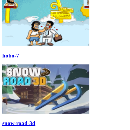
hobo-7
snow-road-3d