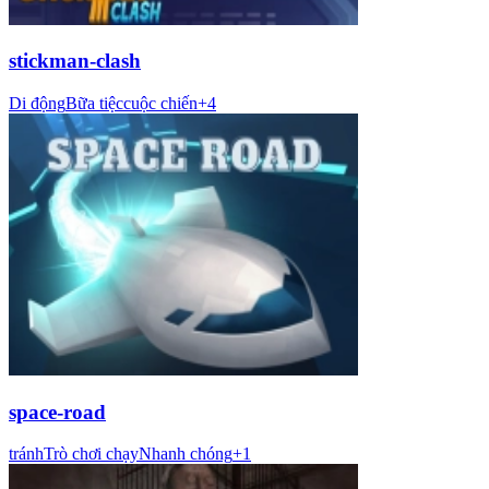
stickman-clash
Di động
Bữa tiệc
cuộc chiến
+
4
space-road
tránh
Trò chơi chạy
Nhanh chóng
+
1