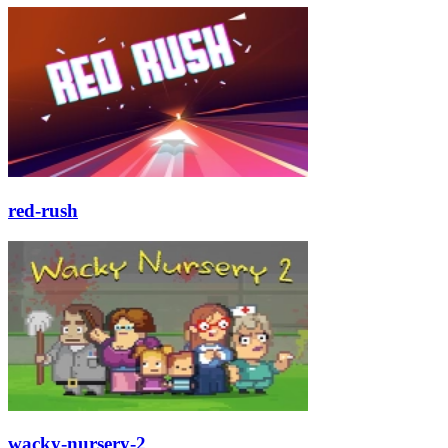
red-rush
wacky-nursery-2