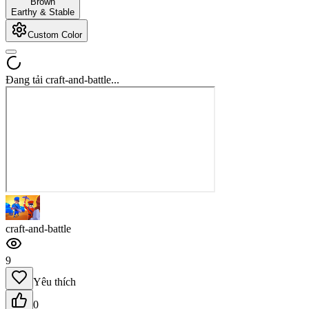
Brown
Earthy & Stable
Custom Color
Đang tải craft-and-battle...
craft-and-battle
9
Yêu thích
0