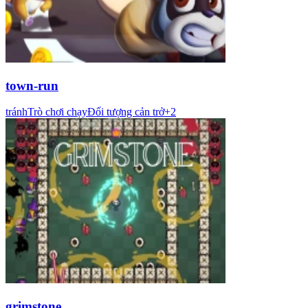
town-run
tránh
Trò chơi chạy
Đối tượng cản trở
+
2
grimstone