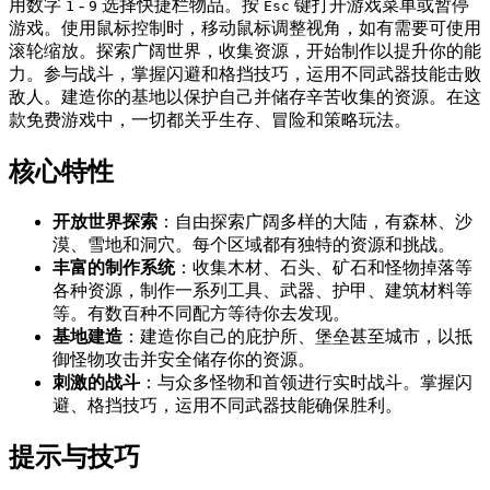
用数字
-
选择快捷栏物品。按
键打开游戏菜单或暂停
1
9
Esc
游戏。使用鼠标控制时，移动鼠标调整视角，如有需要可使用
滚轮缩放。探索广阔世界，收集资源，开始制作以提升你的能
力。参与战斗，掌握闪避和格挡技巧，运用不同武器技能击败
敌人。建造你的基地以保护自己并储存辛苦收集的资源。在这
款免费游戏中，一切都关乎生存、冒险和策略玩法。
核心特性
开放世界探索
：自由探索广阔多样的大陆，有森林、沙
漠、雪地和洞穴。每个区域都有独特的资源和挑战。
丰富的制作系统
：收集木材、石头、矿石和怪物掉落等
各种资源，制作一系列工具、武器、护甲、建筑材料等
等。有数百种不同配方等待你去发现。
基地建造
：建造你自己的庇护所、堡垒甚至城市，以抵
御怪物攻击并安全储存你的资源。
刺激的战斗
：与众多怪物和首领进行实时战斗。掌握闪
避、格挡技巧，运用不同武器技能确保胜利。
提示与技巧