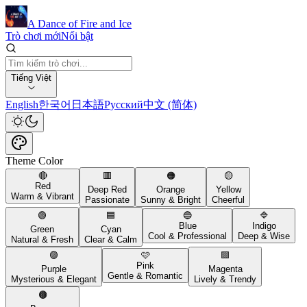
A Dance of Fire and Ice
Trò chơi mới
Nổi bật
Tiếng Việt
English
한국어
日本語
Русский
中文 (简体)
Theme Color
🔴
🟥
🟠
🟡
Red
Deep Red
Orange
Yellow
Warm & Vibrant
Passionate
Sunny & Bright
Cheerful
🟢
🟦
🔵
🔷
Blue
Indigo
Green
Cyan
Cool & Professional
Deep & Wise
Natural & Fresh
Clear & Calm
🟣
🩷
🟪
Pink
Purple
Magenta
Gentle & Romantic
Mysterious & Elegant
Lively & Trendy
🟤