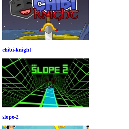
chibi-knight
slope-2