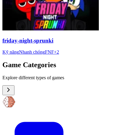
friday-night-sprunki
Kỹ năng
Nhanh chóng
FNF
+
2
Game Categories
Explore different types of games