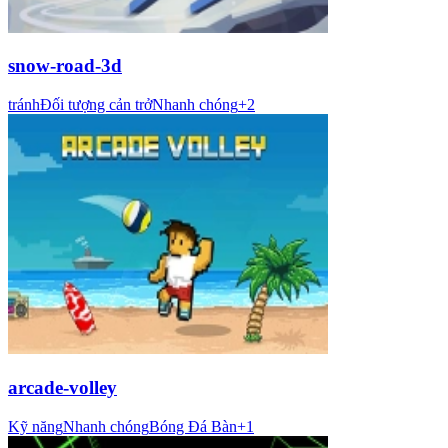
snow-road-3d
tránh
Đối tượng cản trở
Nhanh chóng
+
2
arcade-volley
Kỹ năng
Nhanh chóng
Bóng Đá Bàn
+
1