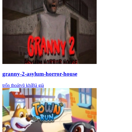
granny-2-asylum-horror-house
trốn thoát
vũ khí
Bà già