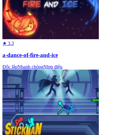
★
3.3
a-dance-of-fire-and-ice
Độc lập
Nhanh chóng
Nhịp điệu