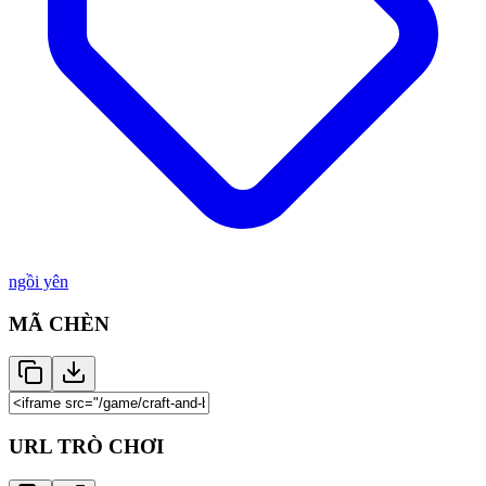
ngồi yên
MÃ CHÈN
URL TRÒ CHƠI