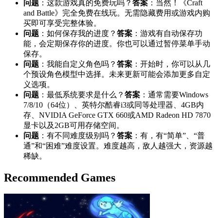
问题
：这款游戏真的免费玩吗？
答案
：当然！《Craft
and Battle》完全免费在线玩。无需隐藏费用或游戏内购
买即可享受完整体验。
问题
：如何保存我的进度？
答案
：游戏有自动保存功
能，会定期保存你的进度。你也可以通过暂停菜单手动
保存。
问题
：我能自定义角色吗？
答案
：开始时，你可以从几
个预设角色模型中选择。未来更新可能会添加更多自定
义选项。
问题
：最低系统要求是什么？
答案
：通常需要Windows
7/8/10（64位）、英特尔酷睿i3或同等处理器、4GB内
存、NVIDIA GeForce GTX 660或AMD Radeon HD 7870
显卡以及2GB可用存储空间。
问题
：有不同难度级别吗？
答案
：有，有“简单”、“普
通”和“困难”难度设置。难度越高，敌人越强大，资源越
稀缺。
Recommended Games