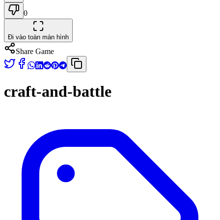
0
Đi vào toàn màn hình
Share Game
craft-and-battle