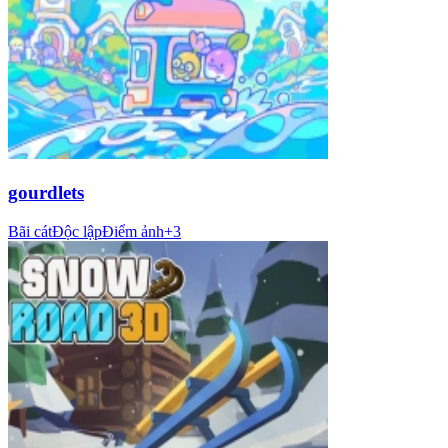
gourdlets
Bãi cát
Độc lập
Điểm ảnh
+
3