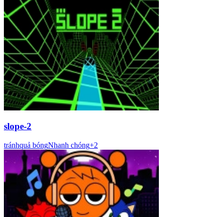
slope-2
tránh
quả bóng
Nhanh chóng
+
2