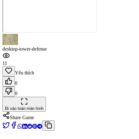
desktop-tower-defense
11
Yêu thích
0
0
Đi vào toàn màn hình
Share Game