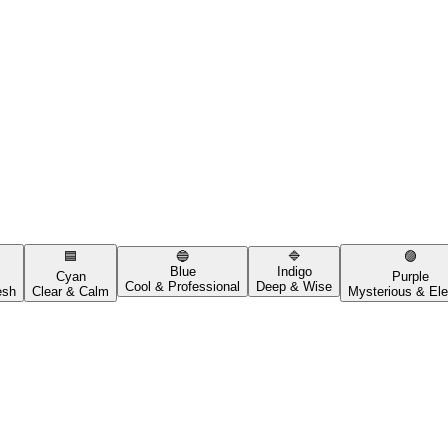
🟦
🔵
🔷
🟣
Blue
Indigo
Cyan
Purple
Cool & Professional
Deep & Wise
esh
Clear & Calm
Mysterious & Ele