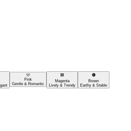
🩷
🟪
🟤
Pink
Magenta
Brown
Gentle & Romantic
gant
Lively & Trendy
Earthy & Stable