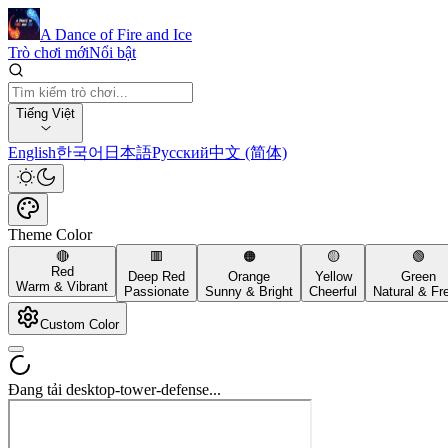
A Dance of Fire and Ice
Trò chơi mới
Nổi bật
Tiếng Việt
English
한국어
日本語
Русский
中文 (简体)
Theme Color
🔴
🟥
🟠
🟡
🟢
Red
Deep Red
Orange
Yellow
Green
Warm & Vibrant
Passionate
Sunny & Bright
Cheerful
Natural & Fr
Custom Color
Đang tải desktop-tower-defense...