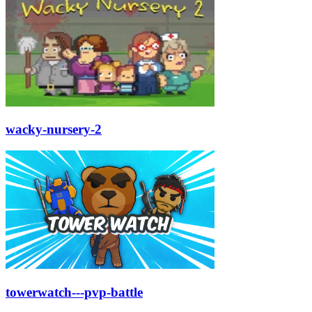
wacky-nursery-2
towerwatch---pvp-battle