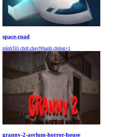
space-road
tránh
Trò chơi chạy
Nhanh chóng
+
1
granny-2-asylum-horror-house