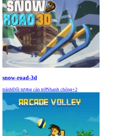
snow-road-3d
tránh
Đối tượng cản trở
Nhanh chóng
+
2