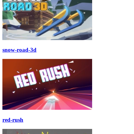
snow-road-3d
red-rush