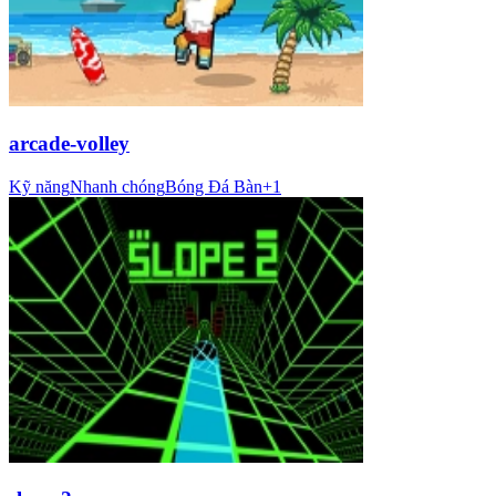
arcade-volley
Kỹ năng
Nhanh chóng
Bóng Đá Bàn
+
1