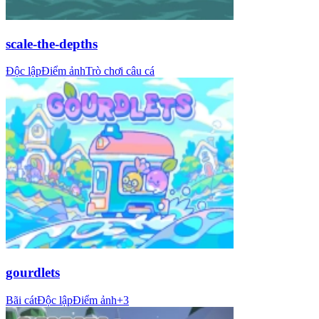
scale-the-depths
Độc lập
Điểm ảnh
Trò chơi câu cá
gourdlets
Bãi cát
Độc lập
Điểm ảnh
+
3