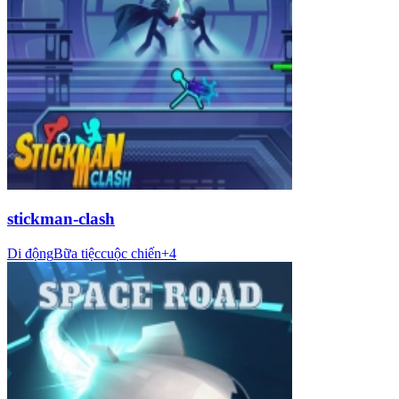
stickman-clash
Di động
Bữa tiệc
cuộc chiến
+
4