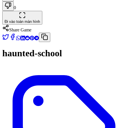
0
Đi vào toàn màn hình
Share Game
haunted-school