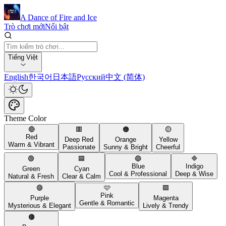
A Dance of Fire and Ice
Trò chơi mới
Nổi bật
Tiếng Việt
English
한국어
日本語
Русский
中文 (简体)
Theme Color
🔴
🟥
🟠
🟡
Red
Deep Red
Orange
Yellow
Warm & Vibrant
Passionate
Sunny & Bright
Cheerful
🟢
🟦
🔵
🔷
Blue
Indigo
Green
Cyan
Cool & Professional
Deep & Wise
Natural & Fresh
Clear & Calm
🟣
🩷
🟪
Pink
Purple
Magenta
Gentle & Romantic
Mysterious & Elegant
Lively & Trendy
🟤