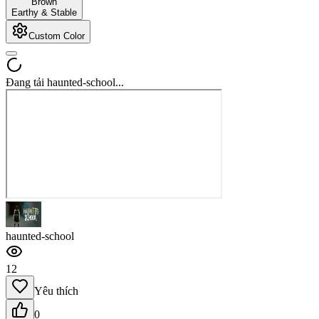
Brown
Earthy & Stable
Custom Color
Đang tải haunted-school...
haunted-school
12
Yêu thích
0