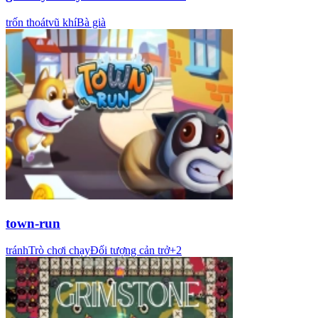
trốn thoát
vũ khí
Bà già
town-run
tránh
Trò chơi chạy
Đối tượng cản trở
+
2