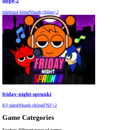
slope-2
tránh
quả bóng
Nhanh chóng
+
2
friday-night-sprunki
Kỹ năng
Nhanh chóng
FNF
+
2
Game Categories
Explore different types of games