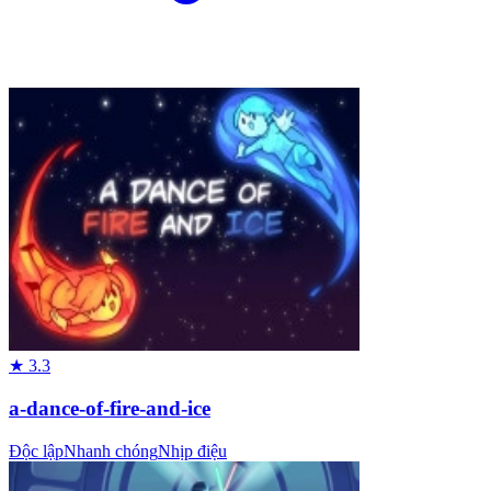
★
3.3
a-dance-of-fire-and-ice
Độc lập
Nhanh chóng
Nhịp điệu