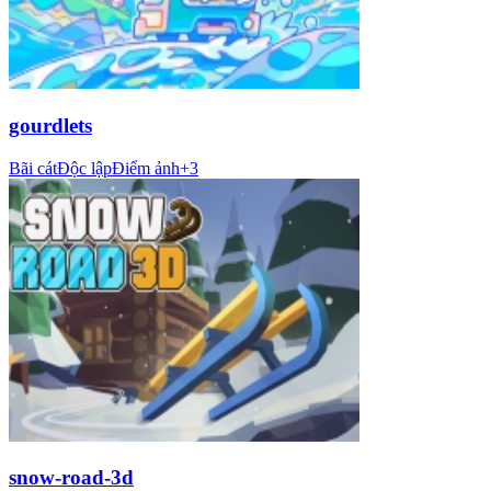
gourdlets
Bãi cát
Độc lập
Điểm ảnh
+
3
snow-road-3d