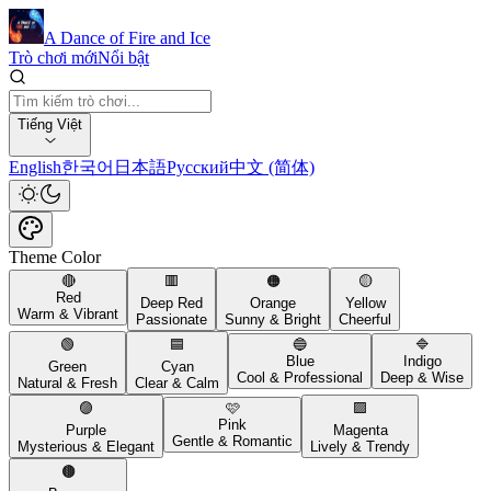
A Dance of Fire and Ice
Trò chơi mới
Nổi bật
Tiếng Việt
English
한국어
日本語
Русский
中文 (简体)
Theme Color
🔴
🟥
🟠
🟡
Red
Deep Red
Orange
Yellow
Warm & Vibrant
Passionate
Sunny & Bright
Cheerful
🟢
🟦
🔵
🔷
Blue
Indigo
Green
Cyan
Cool & Professional
Deep & Wise
Natural & Fresh
Clear & Calm
🟣
🩷
🟪
Pink
Purple
Magenta
Gentle & Romantic
Mysterious & Elegant
Lively & Trendy
🟤