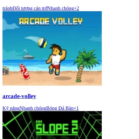
tránh
Đối tượng cản trở
Nhanh chóng
+
2
arcade-volley
Kỹ năng
Nhanh chóng
Bóng Đá Bàn
+
1