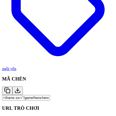
ngồi yên
MÃ CHÈN
URL TRÒ CHƠI