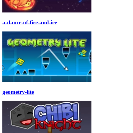
a-dance-of-fire-and-ice
geometry-lite