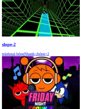
slope-2
tránh
quả bóng
Nhanh chóng
+
2