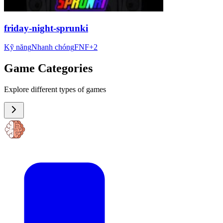
friday-night-sprunki
Kỹ năng
Nhanh chóng
FNF
+
2
Game Categories
Explore different types of games