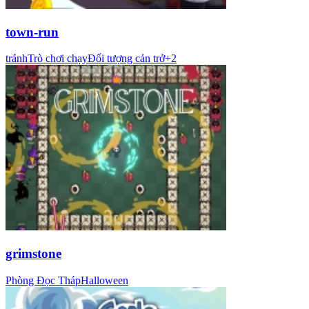
town-run
tránh
Trò chơi chạy
Đối tượng cản trở
+
2
grimstone
Phòng Đọc Tháp
Halloween