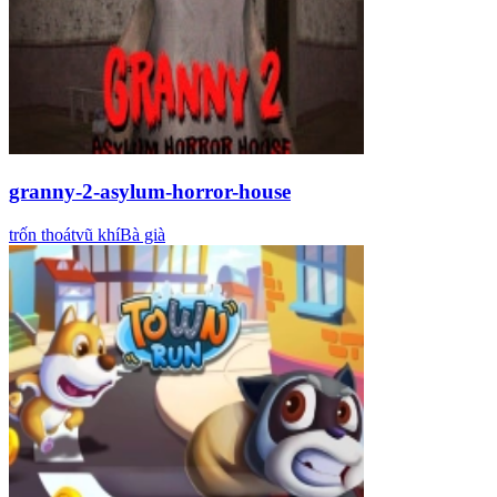
granny-2-asylum-horror-house
trốn thoát
vũ khí
Bà già