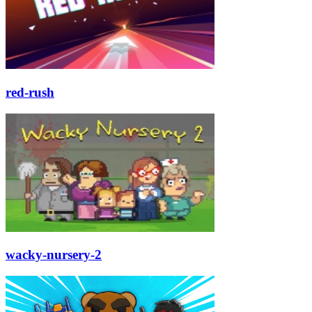
red-rush
wacky-nursery-2