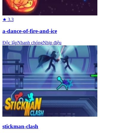
★
3.3
a-dance-of-fire-and-ice
Độc lập
Nhanh chóng
Nhịp điệu
stickman-clash