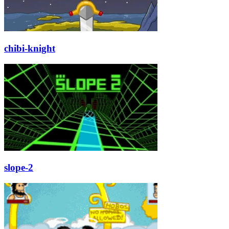
chibi-knight
slope-2