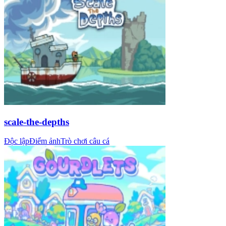
scale-the-depths
Độc lập
Điểm ảnh
Trò chơi câu cá