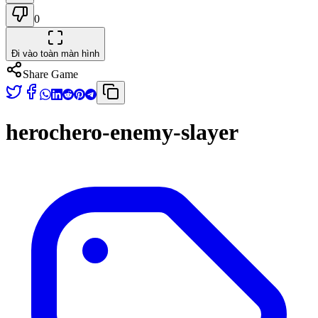
0
Đi vào toàn màn hình
Share Game
herochero-enemy-slayer