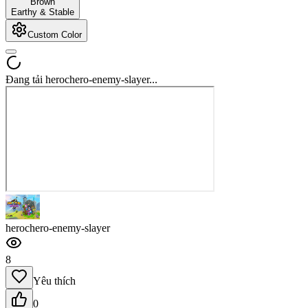
Brown
Earthy & Stable
Custom Color
Đang tải herochero-enemy-slayer...
herochero-enemy-slayer
8
Yêu thích
0