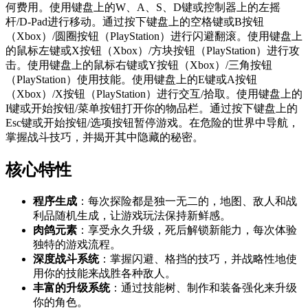
何费用。使用键盘上的W、A、S、D键或控制器上的左摇
杆/D-Pad进行移动。通过按下键盘上的空格键或B按钮
（Xbox）/圆圈按钮（PlayStation）进行闪避翻滚。使用键盘上
的鼠标左键或X按钮（Xbox）/方块按钮（PlayStation）进行攻
击。使用键盘上的鼠标右键或Y按钮（Xbox）/三角按钮
（PlayStation）使用技能。使用键盘上的E键或A按钮
（Xbox）/X按钮（PlayStation）进行交互/拾取。使用键盘上的
I键或开始按钮/菜单按钮打开你的物品栏。通过按下键盘上的
Esc键或开始按钮/选项按钮暂停游戏。在危险的世界中导航，
掌握战斗技巧，并揭开其中隐藏的秘密。
核心特性
程序生成
：每次探险都是独一无二的，地图、敌人和战
利品随机生成，让游戏玩法保持新鲜感。
肉鸽元素
：享受永久升级，死后解锁新能力，每次体验
独特的游戏流程。
深度战斗系统
：掌握闪避、格挡的技巧，并战略性地使
用你的技能来战胜各种敌人。
丰富的升级系统
：通过技能树、制作和装备强化来升级
你的角色。