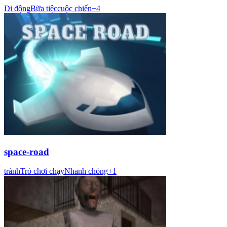
Di động
Bữa tiệc
cuộc chiến
+
4
space-road
tránh
Trò chơi chạy
Nhanh chóng
+
1