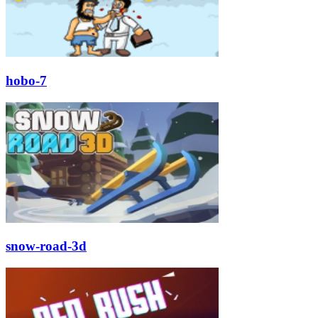
hobo-7
snow-road-3d