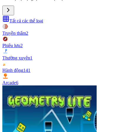
Tất cả các thể loại
Truyền thẩm
2
Phiêu lưu
2
Thường xuyên
1
Hành động
141
Arcade
6