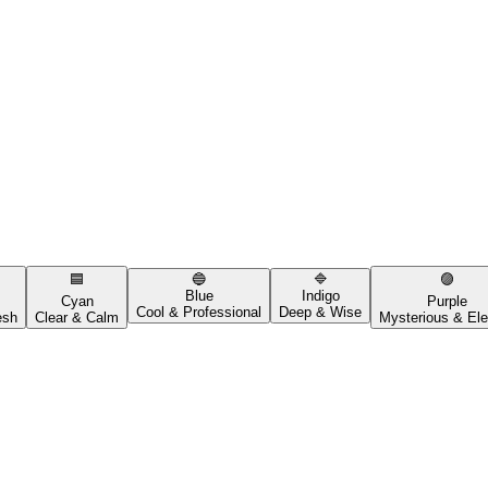
🟦
🔵
🔷
🟣
Blue
Indigo
Cyan
Purple
Cool & Professional
Deep & Wise
esh
Clear & Calm
Mysterious & Ele