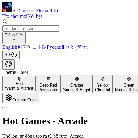
A Dance of Fire and Ice
Trò chơi mới
Nổi bật
Tiếng Việt
English
한국어
日本語
Русский
中文 (简体)
Theme Color
🔴
🟥
🟠
🟡
🟢
Red
Deep Red
Orange
Yellow
Green
Warm & Vibrant
Passionate
Sunny & Bright
Cheerful
Natural & Fr
Custom Color
Hot Games
-
Arcade
Thể loại tự động tạo ra từ bộ rượt: Arcade