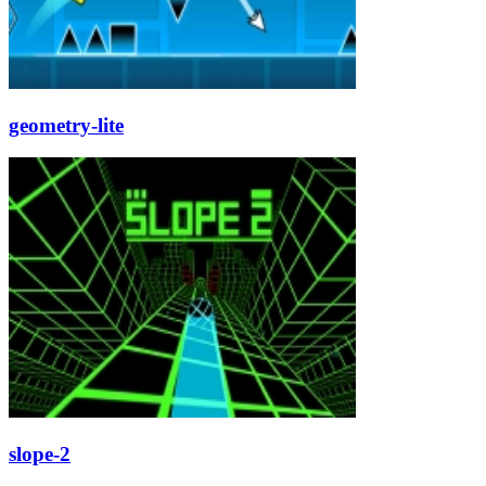
geometry-lite
slope-2