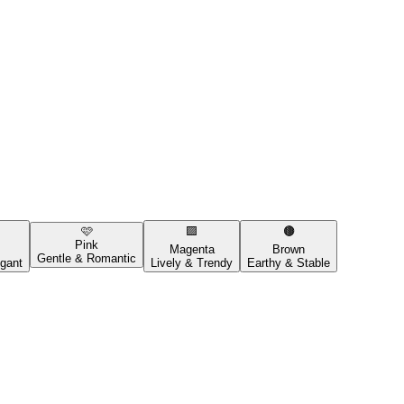
🩷
🟪
🟤
Pink
Magenta
Brown
Gentle & Romantic
gant
Lively & Trendy
Earthy & Stable