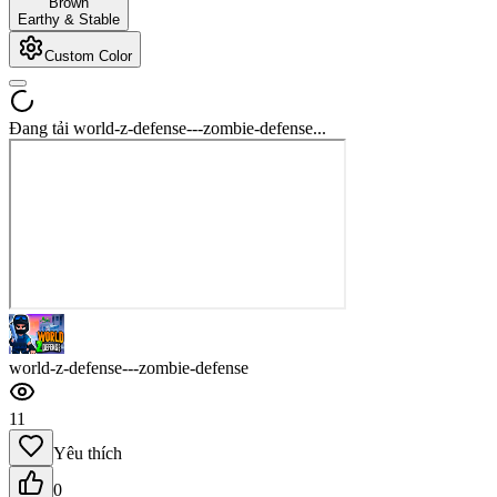
Brown
Earthy & Stable
Custom Color
Đang tải world-z-defense---zombie-defense...
world-z-defense---zombie-defense
11
Yêu thích
0