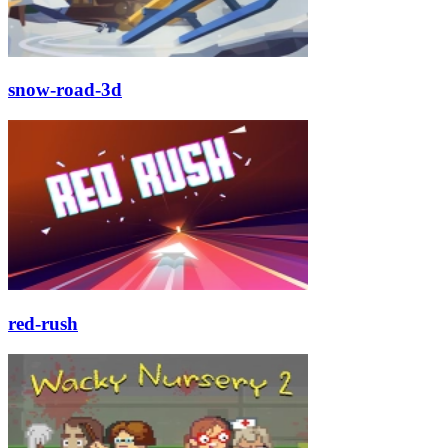
snow-road-3d
red-rush