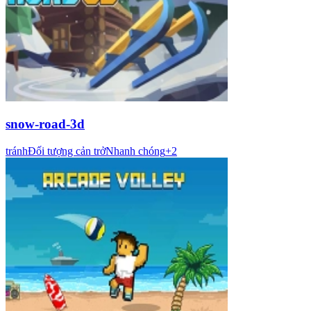
snow-road-3d
tránh
Đối tượng cản trở
Nhanh chóng
+
2