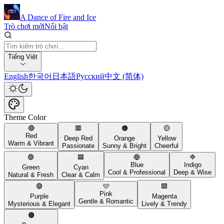
A Dance of Fire and Ice
Trò chơi mới
Nổi bật
Tiếng Việt
English
한국어
日本語
Русский
中文 (简体)
Theme Color
🔴
🟥
🟠
🟡
Red
Deep Red
Orange
Yellow
Warm & Vibrant
Passionate
Sunny & Bright
Cheerful
🟢
🟦
🔵
🔷
Blue
Indigo
Green
Cyan
Cool & Professional
Deep & Wise
Natural & Fresh
Clear & Calm
🟣
🩷
🟪
Pink
Purple
Magenta
Gentle & Romantic
Mysterious & Elegant
Lively & Trendy
🟤