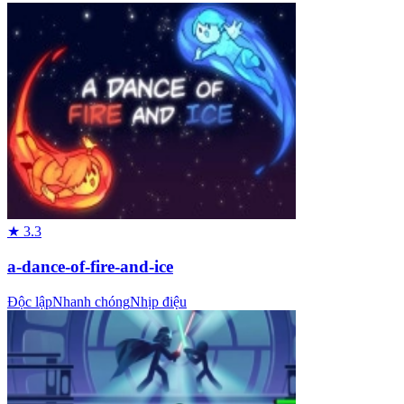
★
3.3
a-dance-of-fire-and-ice
Độc lập
Nhanh chóng
Nhịp điệu