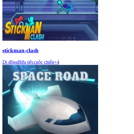
stickman-clash
Di động
Bữa tiệc
cuộc chiến
+
4