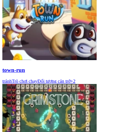
town-run
tránh
Trò chơi chạy
Đối tượng cản trở
+
2