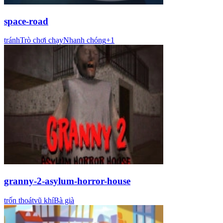
space-road
tránh
Trò chơi chạy
Nhanh chóng
+
1
granny-2-asylum-horror-house
trốn thoát
vũ khí
Bà già