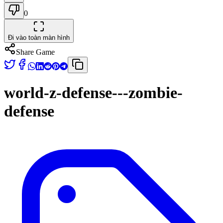
0
Đi vào toàn màn hình
Share Game
world-z-defense---zombie-
defense