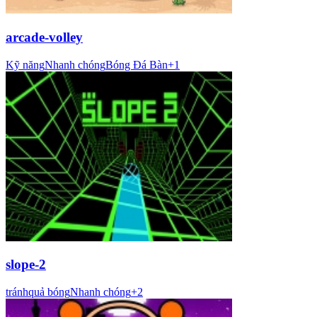
arcade-volley
Kỹ năng
Nhanh chóng
Bóng Đá Bàn
+
1
slope-2
tránh
quả bóng
Nhanh chóng
+
2