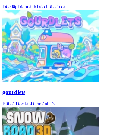
Độc lập
Điểm ảnh
Trò chơi câu cá
gourdlets
Bãi cát
Độc lập
Điểm ảnh
+
3