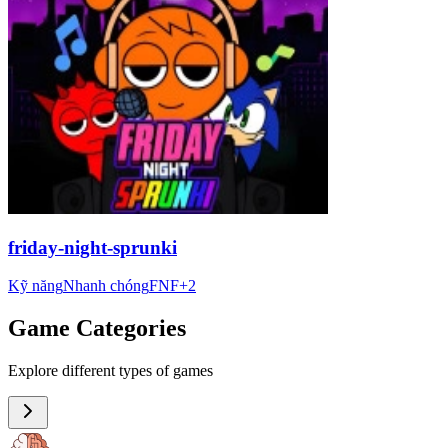
friday-night-sprunki
Kỹ năng
Nhanh chóng
FNF
+
2
Game Categories
Explore different types of games