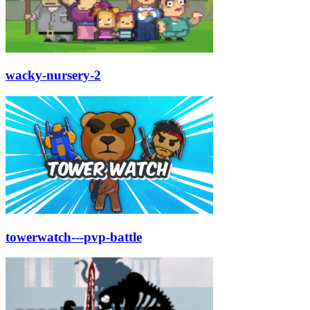
wacky-nursery-2
towerwatch---pvp-battle