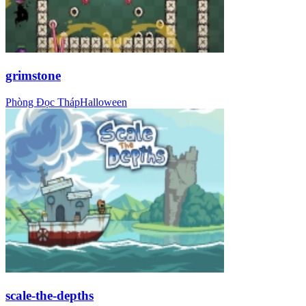
grimstone
Phòng Đọc Tháp
Halloween
scale-the-depths