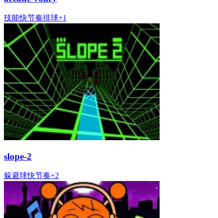
技能
快节奏
排球
+
1
slope-2
躲避
球
快节奏
+
2