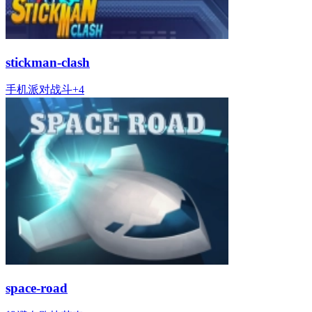
stickman-clash
手机
派对
战斗
+
4
space-road