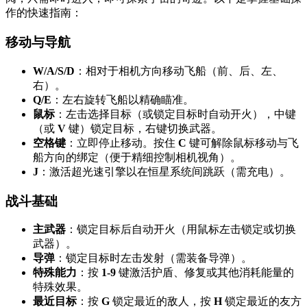
作的快速指南：
移动与导航
W/A/S/D
：相对于相机方向移动飞船（前、后、左、
右）。
Q/E
：左右旋转飞船以精确瞄准。
鼠标
：左击选择目标（或锁定目标时自动开火），中键
（或
V
键）锁定目标，右键切换武器。
空格键
：立即停止移动。按住
C
键可解除鼠标移动与飞
船方向的绑定（便于精细控制相机视角）。
J
：激活超光速引擎以在恒星系统间跳跃（需充电）。
战斗基础
主武器
：锁定目标后自动开火（用鼠标左击锁定或切换
武器）。
导弹
：锁定目标时左击发射（需装备导弹）。
特殊能力
：按
1-9
键激活护盾、修复或其他消耗能量的
特殊效果。
最近目标
：按
G
锁定最近的敌人，按
H
锁定最近的友方