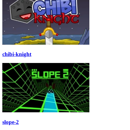
chibi-knight
slope-2