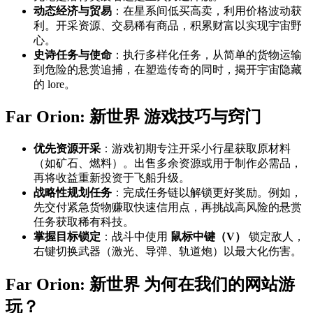
动态经济与贸易
：在星系间低买高卖，利用价格波动获
利。开采资源、交易稀有商品，积累财富以实现宇宙野
心。
史诗任务与使命
：执行多样化任务，从简单的货物运输
到危险的悬赏追捕，在塑造传奇的同时，揭开宇宙隐藏
的 lore。
Far Orion: 新世界 游戏技巧与窍门
优先资源开采
：游戏初期专注开采小行星获取原材料
（如矿石、燃料）。出售多余资源或用于制作必需品，
再将收益重新投资于飞船升级。
战略性规划任务
：完成任务链以解锁更好奖励。例如，
先交付紧急货物赚取快速信用点，再挑战高风险的悬赏
任务获取稀有科技。
掌握目标锁定
：战斗中使用
鼠标中键（V）
锁定敌人，
右键切换武器（激光、导弹、轨道炮）以最大化伤害。
Far Orion: 新世界 为何在我们的网站游
玩？