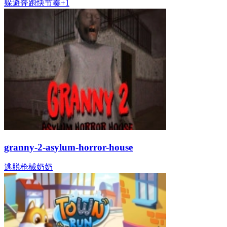
躲避
奔跑
快节奏
+
1
granny-2-asylum-horror-house
逃脱
枪械
奶奶