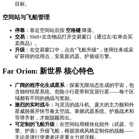
目标。
空间站与飞船管理
停靠
：靠近空间站后按
空格键
降落。
交易
：Shift+左击物品打开交易窗口（通过左/右单击买
卖商品）。
升级
：在交易窗口中，点击“飞船升级”，使用任务或采
矿获得的信用点，安装新武器、护盾或引擎。
Far Orion: 新世界 核心特色
广阔的程序化生成星系
：探索无限动态生成的宇宙，包
含独特恒星系统、危险小行星带和宜居行星——每个区
域都有不同的挑战与奖励。
激烈的实时战斗
：与灵活的战斗机、庞大的主力舰和外
星威胁展开快节奏太空战。掌握武器系统、护盾战术和
导弹齐射，才能脱颖而出。
可定制的飞船升级
：在空间站用模块化组件（武器、引
擎、护盾）升级飞船，根据游戏风格定制你的战舰——
无论是潜行突袭者还是重火力巡洋舰。