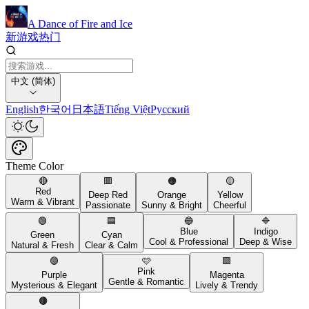
A Dance of Fire and Ice
新游戏
热门
中文 (简体)
English
한국어
日本語
Tiếng Việt
Русский
Theme Color
🔴
🟥
🟠
🟡
Red
Deep Red
Orange
Yellow
Warm & Vibrant
Passionate
Sunny & Bright
Cheerful
🟢
🟦
🔵
🔷
Blue
Indigo
Green
Cyan
Cool & Professional
Deep & Wise
Natural & Fresh
Clear & Calm
🟣
🩷
🟪
Pink
Purple
Magenta
Gentle & Romantic
Mysterious & Elegant
Lively & Trendy
🟤