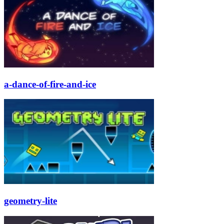
a-dance-of-fire-and-ice
geometry-lite