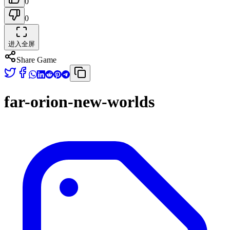
0
0
进入全屏
Share Game
far-orion-new-worlds