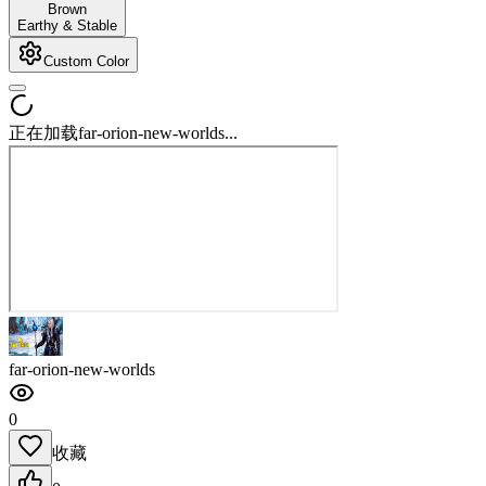
Brown
Earthy & Stable
Custom Color
正在加载far-orion-new-worlds...
far-orion-new-worlds
0
收藏