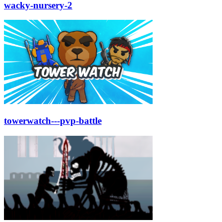
wacky-nursery-2
towerwatch---pvp-battle