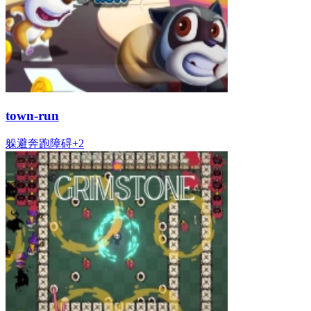
town-run
躲避
奔跑
障碍
+
2