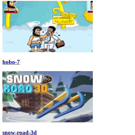
hobo-7
snow-road-3d