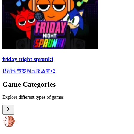
friday-night-sprunki
技能
快节奏
周五夜放克
+
2
Game Categories
Explore different types of games