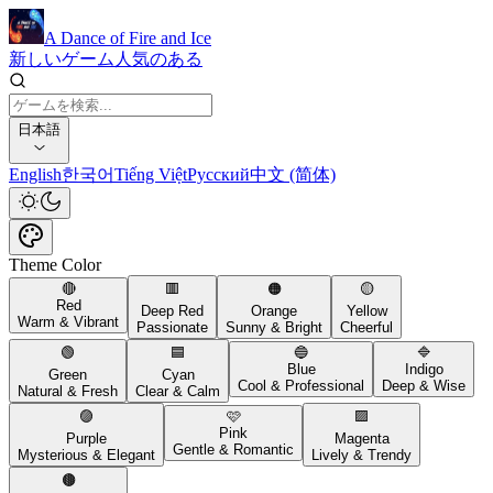
A Dance of Fire and Ice
新しいゲーム
人気のある
日本語
English
한국어
Tiếng Việt
Русский
中文 (简体)
Theme Color
🔴
🟥
🟠
🟡
Red
Deep Red
Orange
Yellow
Warm & Vibrant
Passionate
Sunny & Bright
Cheerful
🟢
🟦
🔵
🔷
Blue
Indigo
Green
Cyan
Cool & Professional
Deep & Wise
Natural & Fresh
Clear & Calm
🟣
🩷
🟪
Pink
Purple
Magenta
Gentle & Romantic
Mysterious & Elegant
Lively & Trendy
🟤