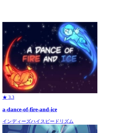
★
3.3
a-dance-of-fire-and-ice
インディーズ
ハイスピード
リズム