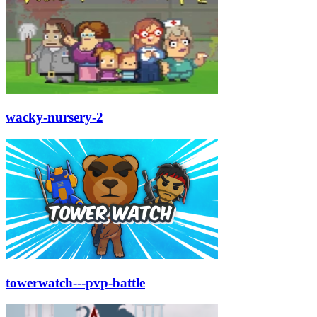
wacky-nursery-2
towerwatch---pvp-battle