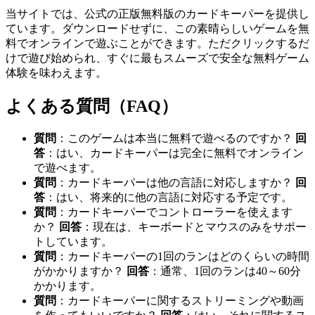
当サイトでは、公式の正版無料版のカードキーパーを提供し
ています。ダウンロードせずに、この素晴らしいゲームを無
料でオンラインで遊ぶことができます。ただクリックするだ
けで遊び始められ、すぐに最もスムーズで安全な無料ゲーム
体験を味わえます。
よくある質問（FAQ）
質問
：このゲームは本当に無料で遊べるのですか？
回
答
：はい、カードキーパーは完全に無料でオンライン
で遊べます。
質問
：カードキーパーは他の言語に対応しますか？
回
答
：はい、将来的に他の言語に対応する予定です。
質問
：カードキーパーでコントローラーを使えます
か？
回答
：現在は、キーボードとマウスのみをサポー
トしています。
質問
：カードキーパーの1回のランはどのくらいの時間
がかかりますか？
回答
：通常、1回のランは40～60分
かかります。
質問
：カードキーパーに関するストリーミングや動画