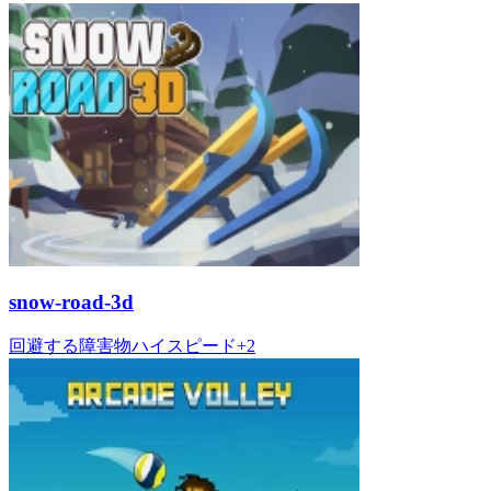
snow-road-3d
回避する
障害物
ハイスピード
+
2