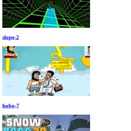
slope-2
hobo-7