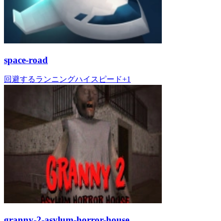
space-road
回避する
ランニング
ハイスピード
+
1
granny-2-asylum-horror-house