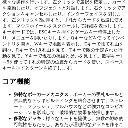
様々な操作を行います。左クリックで選択を確定し、カード
を発動したり、オブジェクトと対話します。右クリックでア
クションをキャンセルしたり、インターフェイスを閉じま
す。左クリックを2回押すと、手札からカードを迅速に使え
ます。マウスホイールをスクロールして詳細を表示します。
キーボードでは、ESCキーを押すとゲームを一時停止した
り、メニューを開いたりします。Qキーなどを使ってインベ
ントリを開き、Wキーで地図を表示し、Eキーで捨て札山を
調べ、Rキーで引き札山を見て、Tキーで敵の予定された行
動を見て、Yキーで現在の祝福と呪いを見ます。数字キー1
～5を使って手札の特定の位置からカードを使い、スペース
キーを押すとターンを終了します。
コア機能
独特なポーカーメカニクス
：ポーカーの手札ルールと
古典的なデッキビルディングを結合させます。ストレ
ート、フラッシュ、フルハウスなどの強力なコンビネ
ーションを形成して、破壊的な効果を発揮します。
多彩なデッキ
：様々なカードを提供し、無数の戦略的
可能性をもたらし、あなたが理想的なデッキを作るこ