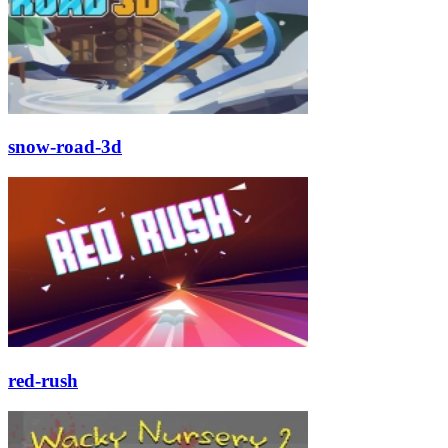
snow-road-3d
red-rush