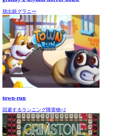
脱出
銃
グラニー
town-run
回避する
ランニング
障害物
+
2