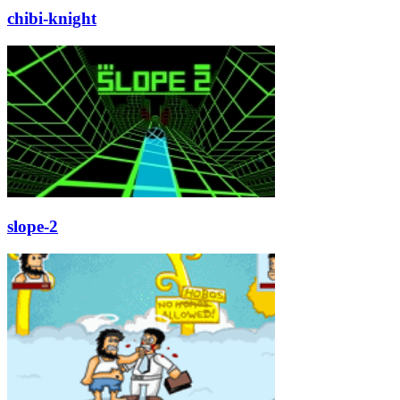
chibi-knight
slope-2