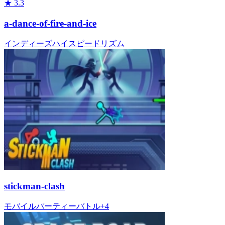
★
3.3
a-dance-of-fire-and-ice
インディーズ
ハイスピード
リズム
stickman-clash
モバイル
パーティー
バトル
+
4