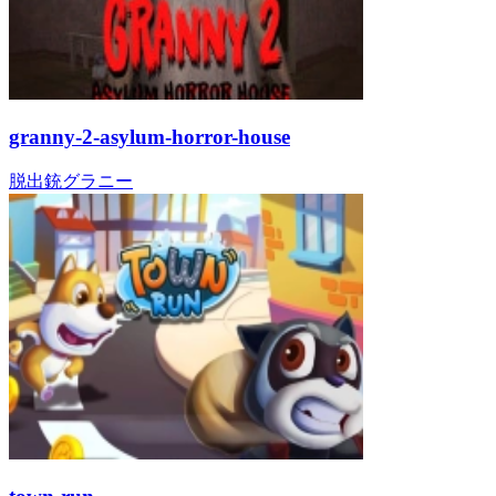
granny-2-asylum-horror-house
脱出
銃
グラニー