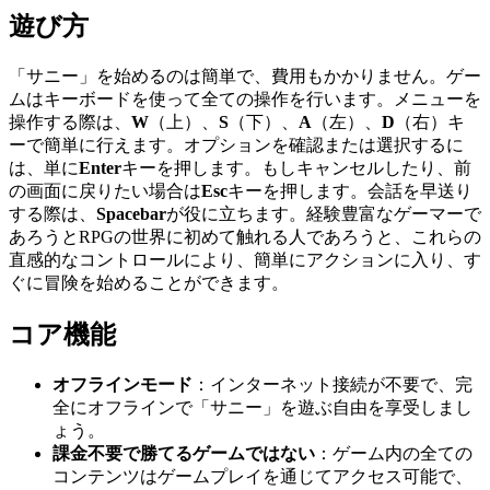
遊び方
「サニー」を始めるのは簡単で、費用もかかりません。ゲー
ムはキーボードを使って全ての操作を行います。メニューを
操作する際は、
W
（上）、
S
（下）、
A
（左）、
D
（右）キ
ーで簡単に行えます。オプションを確認または選択するに
は、単に
Enter
キーを押します。もしキャンセルしたり、前
の画面に戻りたい場合は
Esc
キーを押します。会話を早送り
する際は、
Spacebar
が役に立ちます。経験豊富なゲーマーで
あろうとRPGの世界に初めて触れる人であろうと、これらの
直感的なコントロールにより、簡単にアクションに入り、す
ぐに冒険を始めることができます。
コア機能
オフラインモード
：インターネット接続が不要で、完
全にオフラインで「サニー」を遊ぶ自由を享受しまし
ょう。
課金不要で勝てるゲームではない
：ゲーム内の全ての
コンテンツはゲームプレイを通じてアクセス可能で、