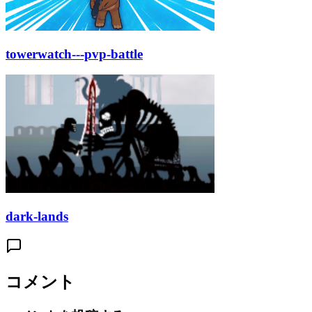
towerwatch---pvp-battle
dark-lands
コメント