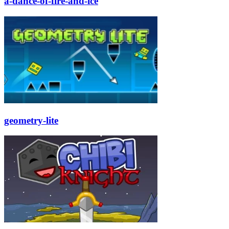
a-dance-of-fire-and-ice
geometry-lite