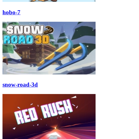
hobo-7
snow-road-3d