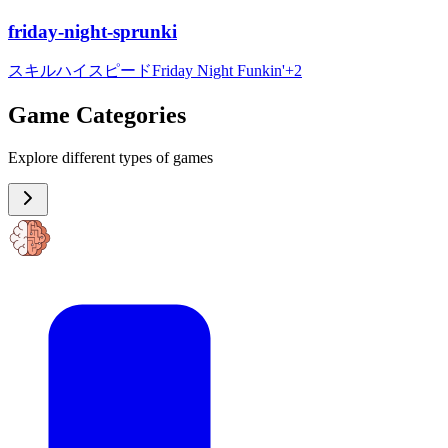
friday-night-sprunki
スキル
ハイスピード
Friday Night Funkin'
+
2
Game Categories
Explore different types of games