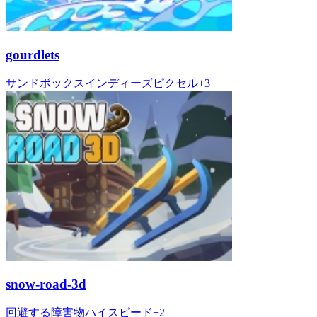
gourdlets
サンドボックス
インディーズ
ピクセル
+
3
snow-road-3d
回避する
障害物
ハイスピード
+
2