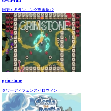
town-run
回避する
ランニング
障害物
+
2
grimstone
タワーディフェンス
ハロウィン