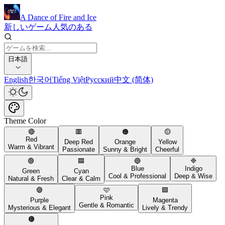
A Dance of Fire and Ice
新しいゲーム
人気のある
日本語
English
한국어
Tiếng Việt
Русский
中文 (简体)
Theme Color
🔴
🟥
🟠
🟡
Red
Deep Red
Orange
Yellow
Warm & Vibrant
Passionate
Sunny & Bright
Cheerful
🟢
🟦
🔵
🔷
Blue
Indigo
Green
Cyan
Cool & Professional
Deep & Wise
Natural & Fresh
Clear & Calm
🟣
🩷
🟪
Pink
Purple
Magenta
Gentle & Romantic
Mysterious & Elegant
Lively & Trendy
🟤