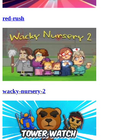
red-rush
wacky-nursery-2