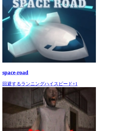
space-road
回避する
ランニング
ハイスピード
+
1