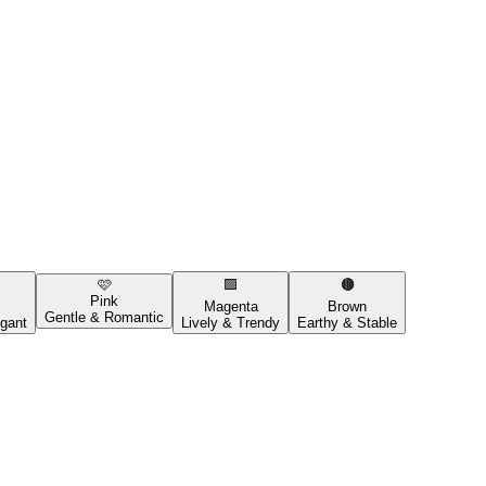
🩷
🟪
🟤
Pink
Magenta
Brown
Gentle & Romantic
gant
Lively & Trendy
Earthy & Stable