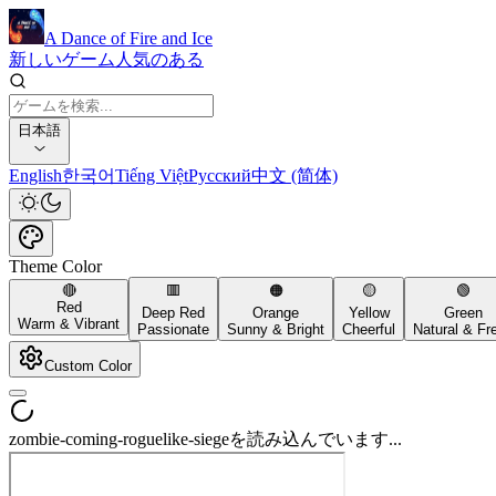
A Dance of Fire and Ice
新しいゲーム
人気のある
日本語
English
한국어
Tiếng Việt
Русский
中文 (简体)
Theme Color
🔴
🟥
🟠
🟡
🟢
Red
Deep Red
Orange
Yellow
Green
Warm & Vibrant
Passionate
Sunny & Bright
Cheerful
Natural & Fr
Custom Color
zombie-coming-roguelike-siegeを読み込んでいます...