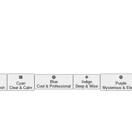
🟦
🔵
🔷
🟣
Blue
Indigo
Cyan
Purple
Cool & Professional
Deep & Wise
esh
Clear & Calm
Mysterious & Ele