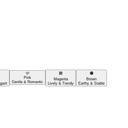
🩷
🟪
🟤
Pink
Magenta
Brown
Gentle & Romantic
gant
Lively & Trendy
Earthy & Stable