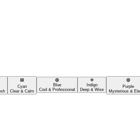
🟦
🔵
🔷
🟣
Blue
Indigo
Cyan
Purple
Cool & Professional
Deep & Wise
esh
Clear & Calm
Mysterious & Ele