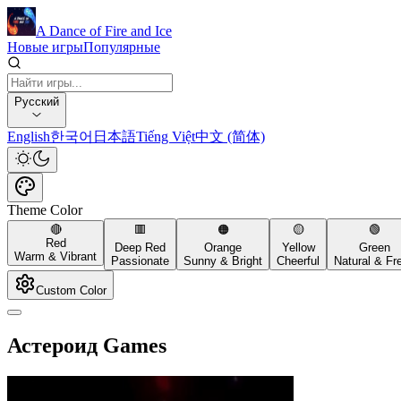
A Dance of Fire and Ice
Новые игры
Популярные
Русский
English
한국어
日本語
Tiếng Việt
中文 (简体)
Theme Color
🔴
🟥
🟠
🟡
🟢
Red
Deep Red
Orange
Yellow
Green
Warm & Vibrant
Passionate
Sunny & Bright
Cheerful
Natural & Fr
Custom Color
Астероид Games