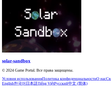
solar-sandbox
© 2024 Game Portal. Все права защищены.
Условия использования
Политика конфиденциальности
О нас
Св
English
한국어
日本語
Tiếng Việt
Русский
中文 (简体)