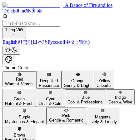
A Dance of Fire and Ice
Trò chơi mới
Nổi bật
Tiếng Việt
English
한국어
日本語
Русский
中文 (简体)
Theme Color
🔴
🟥
🟠
🟡
Red
Deep Red
Orange
Yellow
Warm & Vibrant
Passionate
Sunny & Bright
Cheerful
🟢
🟦
🔵
🔷
Blue
Indigo
Green
Cyan
Cool & Professional
Deep & Wise
Natural & Fresh
Clear & Calm
🟣
🩷
🟪
Pink
Purple
Magenta
Gentle & Romantic
Mysterious & Elegant
Lively & Trendy
🟤
Brown
Earthy & Stable