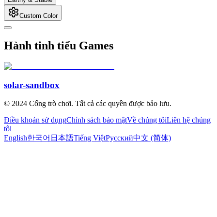
Custom Color
Hành tinh tiểu Games
solar-sandbox
© 2024 Cổng trò chơi. Tất cả các quyền được bảo lưu.
Điều khoản sử dụng
Chính sách bảo mật
Về chúng tôi
Liên hệ chúng
tôi
English
한국어
日本語
Tiếng Việt
Русский
中文 (简体)