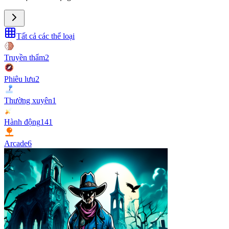
Tất cả các thể loại
Truyền thẩm
2
Phiêu lưu
2
Thường xuyên
1
Hành động
141
Arcade
6