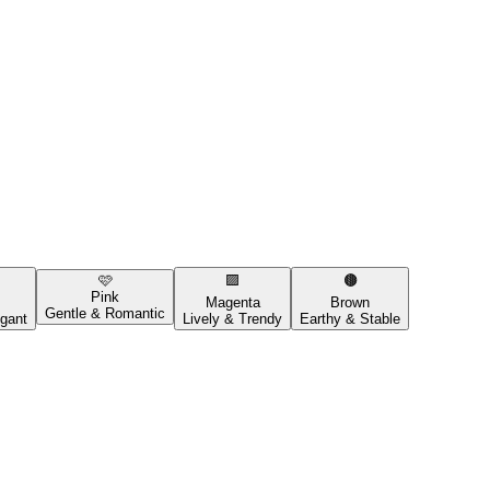
🩷
🟪
🟤
Pink
Magenta
Brown
Gentle & Romantic
gant
Lively & Trendy
Earthy & Stable