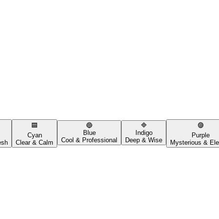
🟦
🔵
🔷
🟣
Blue
Indigo
Cyan
Purple
Cool & Professional
Deep & Wise
esh
Clear & Calm
Mysterious & Ele