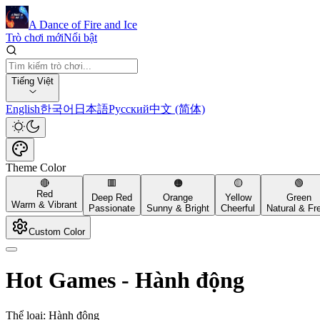
A Dance of Fire and Ice
Trò chơi mới
Nổi bật
Tiếng Việt
English
한국어
日本語
Русский
中文 (简体)
Theme Color
🔴
🟥
🟠
🟡
🟢
Red
Deep Red
Orange
Yellow
Green
Warm & Vibrant
Passionate
Sunny & Bright
Cheerful
Natural & Fr
Custom Color
Hot Games
-
Hành động
Thể loại: Hành động