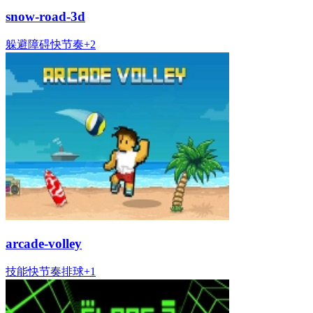
snow-road-3d
躲避
障碍
快节奏
+
2
arcade-volley
技能
快节奏
排球
+
1