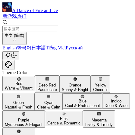
A Dance of Fire and Ice
新游戏
热门
中文 (简体)
English
한국어
日本語
Tiếng Việt
Русский
Theme Color
🔴
🟥
🟠
🟡
Red
Deep Red
Orange
Yellow
Warm & Vibrant
Passionate
Sunny & Bright
Cheerful
🟢
🟦
🔵
🔷
Blue
Indigo
Green
Cyan
Cool & Professional
Deep & Wise
Natural & Fresh
Clear & Calm
🟣
🩷
🟪
Pink
Purple
Magenta
Gentle & Romantic
Mysterious & Elegant
Lively & Trendy
🟤