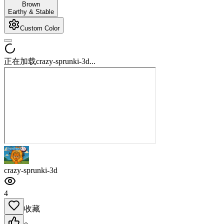
Brown
Earthy & Stable
Custom Color
正在加载crazy-sprunki-3d...
crazy-sprunki-3d
4
收藏