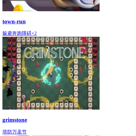
town-run
躲避
奔跑
障碍
+
2
grimstone
塔防
万圣节