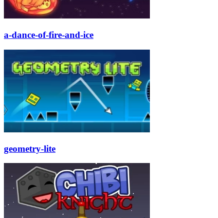
a-dance-of-fire-and-ice
geometry-lite