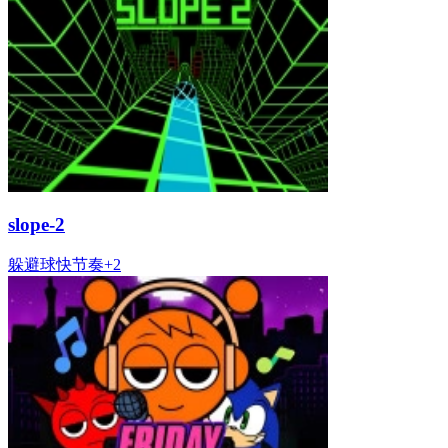
slope-2
躲避
球
快节奏
+
2