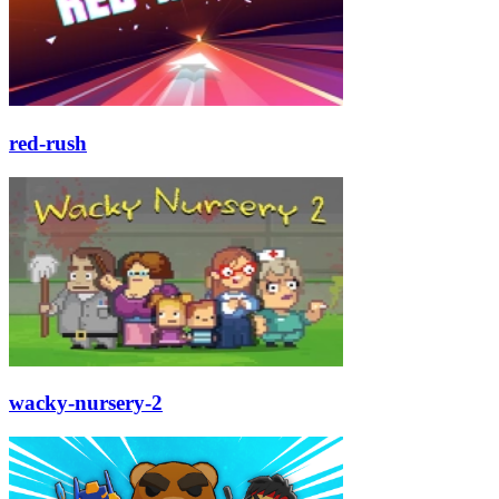
red-rush
wacky-nursery-2