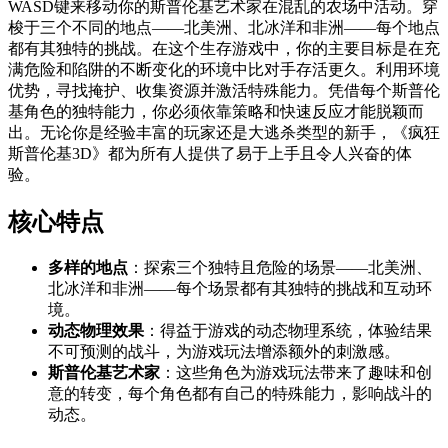
WASD键来移动你的斯普伦基艺术家在混乱的农场中活动。穿
梭于三个不同的地点——北美洲、北冰洋和非洲——每个地点
都有其独特的挑战。在这个生存游戏中，你的主要目标是在充
满危险和陷阱的不断变化的环境中比对手存活更久。利用环境
优势，寻找掩护、收集资源并激活特殊能力。凭借每个斯普伦
基角色的独特能力，你必须依靠策略和快速反应才能脱颖而
出。无论你是经验丰富的玩家还是大逃杀类型的新手，《疯狂
斯普伦基3D》都为所有人提供了易于上手且令人兴奋的体
验。
核心特点
多样的地点
：探索三个独特且危险的场景——北美洲、
北冰洋和非洲——每个场景都有其独特的挑战和互动环
境。
动态物理效果
：得益于游戏的动态物理系统，体验结果
不可预测的战斗，为游戏玩法增添额外的刺激感。
斯普伦基艺术家
：这些角色为游戏玩法带来了趣味和创
意的转变，每个角色都有自己的特殊能力，影响战斗的
动态。