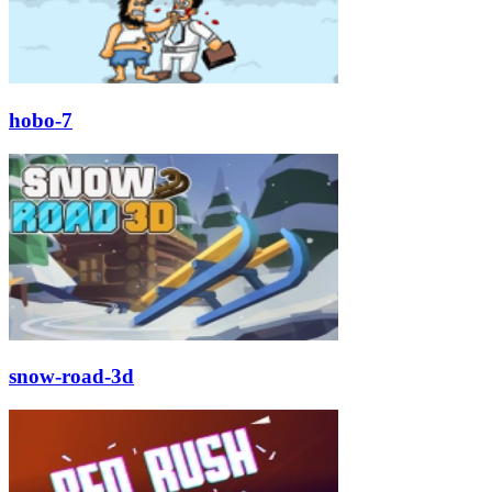
hobo-7
snow-road-3d