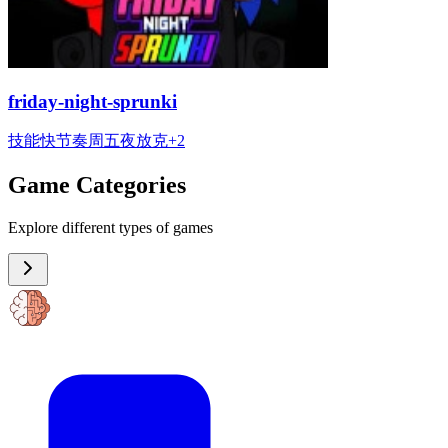
friday-night-sprunki
技能
快节奏
周五夜放克
+
2
Game Categories
Explore different types of games