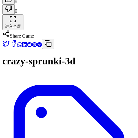
0
0
进入全屏
Share Game
crazy-sprunki-3d