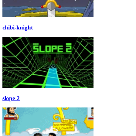
chibi-knight
slope-2