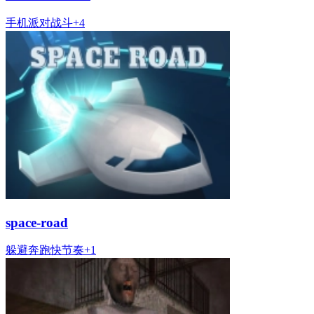
手机
派对
战斗
+
4
space-road
躲避
奔跑
快节奏
+
1