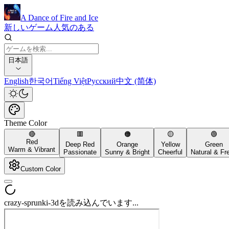
A Dance of Fire and Ice
新しいゲーム
人気のある
日本語
English
한국어
Tiếng Việt
Русский
中文 (简体)
Theme Color
🔴
🟥
🟠
🟡
🟢
Red
Deep Red
Orange
Yellow
Green
Warm & Vibrant
Passionate
Sunny & Bright
Cheerful
Natural & Fr
Custom Color
crazy-sprunki-3dを読み込んでいます...