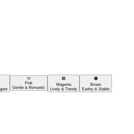
🩷
🟪
🟤
Pink
Magenta
Brown
Gentle & Romantic
gant
Lively & Trendy
Earthy & Stable