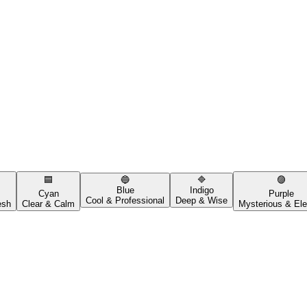
🟦
🔵
🔷
🟣
Blue
Indigo
Cyan
Purple
Cool & Professional
Deep & Wise
esh
Clear & Calm
Mysterious & Ele