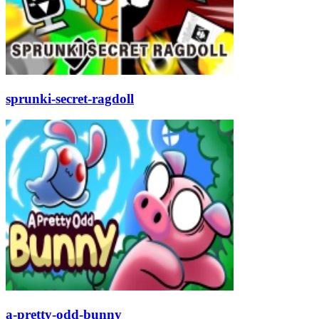
sprunki-secret-ragdoll
a-pretty-odd-bunny