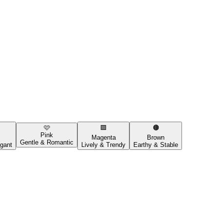
🩷
🟪
🟤
Pink
Magenta
Brown
Gentle & Romantic
gant
Lively & Trendy
Earthy & Stable