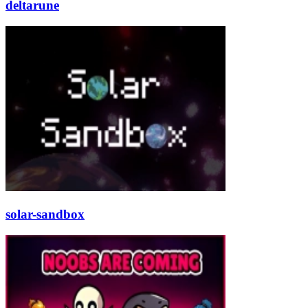
deltarune
solar-sandbox