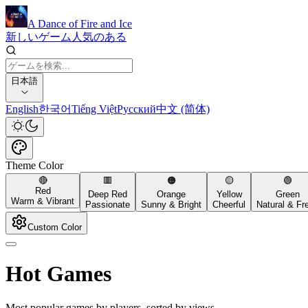
A Dance of Fire and Ice
新しいゲーム
人気のある
日本語
English
한국어
Tiếng Việt
Русский
中文 (简体)
Theme Color
🔴
🟥
🟠
🟡
🟢
Red
Deep Red
Orange
Yellow
Green
Warm & Vibrant
Passionate
Sunny & Bright
Cheerful
Natural & Fr
Custom Color
Hot Games
Most popular games by players, sorted by views