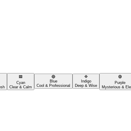
🟦
🔵
🔷
🟣
Blue
Indigo
Cyan
Purple
Cool & Professional
Deep & Wise
esh
Clear & Calm
Mysterious & Ele