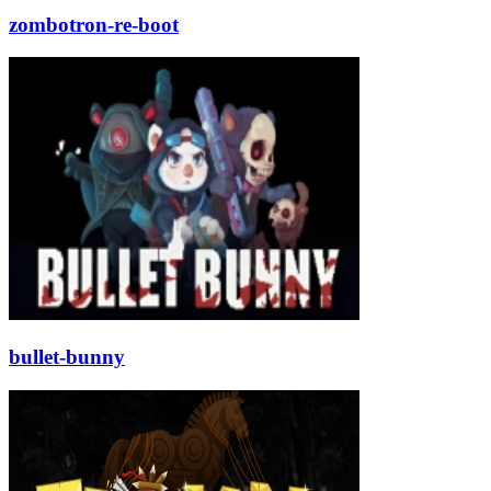
zombotron-re-boot
bullet-bunny