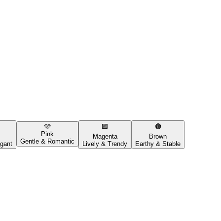
🩷
🟪
🟤
Pink
Magenta
Brown
Gentle & Romantic
gant
Lively & Trendy
Earthy & Stable