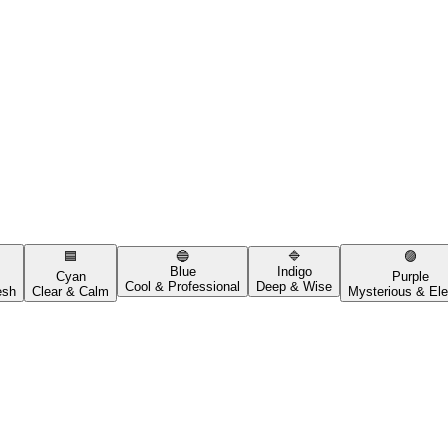
🟦
🔵
🔷
🟣
Blue
Indigo
Cyan
Purple
Cool & Professional
Deep & Wise
esh
Clear & Calm
Mysterious & Ele