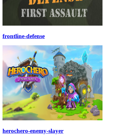
frontline-defense
herochero-enemy-slayer