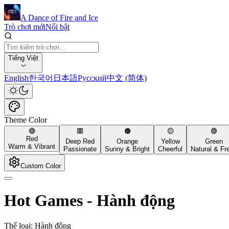
A Dance of Fire and Ice
Trò chơi mới
Nổi bật
Tiếng Việt
English
한국어
日本語
Русский
中文 (简体)
Theme Color
🔴
🟥
🟠
🟡
🟢
Red
Deep Red
Orange
Yellow
Green
Warm & Vibrant
Passionate
Sunny & Bright
Cheerful
Natural & Fr
Custom Color
Hot Games
-
Hành động
Thể loại: Hành động