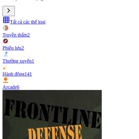
Tất cả các thể loại
Truyền thẩm
2
Phiêu lưu
2
Thường xuyên
1
Hành động
141
Arcade
6