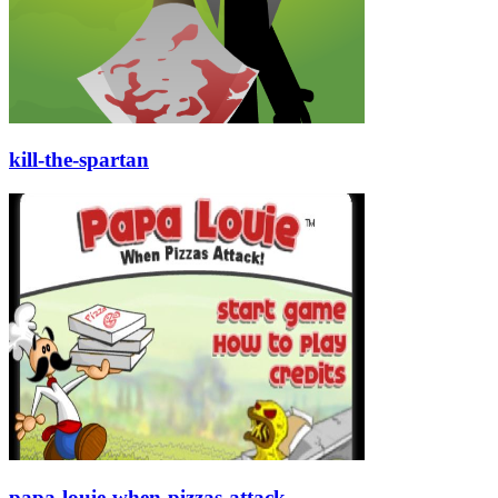
kill-the-spartan
papa-louie-when-pizzas-attack